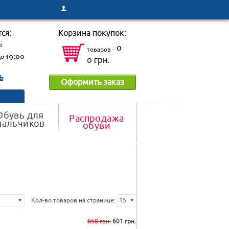
ся:
Корзина покупок:
о
0
товаров -
до
19:00
0 грн.
ь
Оформить заказ
Обувь для
Распродажа
мальчиков
обуви
 ► Я)
 ► А)
Кол-во товаров на странице:
15
15
25
50
75
100
858 грн.
601 грн.