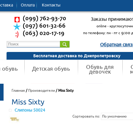
ставка
Oплата
Контакты
(099) 762-93-70
Заказы принимают
(097) 601-32-66
online - круглосуточн
по телефону: пн - пт с
9:00
(063) 020-17-19
Обратная связ
Бесплатная доставка по Днепропетровску
Обувь для
 обувь
Детская обувь
девочек
Главная
/
Производители
/ Miss Sixty
Miss Sixty
Слипоны 50024
Сортировать по:
По умолчанию
По умолчанию
Наименование (А
Наименование (Я
Цена ▲
Цена ▼
Рейтинг ▼
Рейтинг ▲
Модель (А ► Я)
Модель (Я ► А)