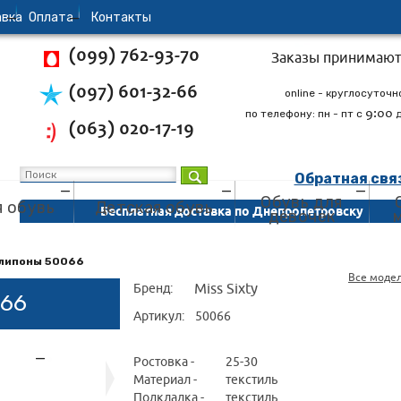
вка
Oплата
Контакты
(099) 762-93-70
Заказы принимают
(097) 601-32-66
online - круглосуточн
9:00
по телефону: пн - пт с
(063) 020-17-19
Обратная свя
Обувь для
 обувь
Детская обувь
Бесплатная доставка по Днепропетровску
девочек
Слипоны 50066
Все моде
Miss Sixty
Бренд:
066
Артикул:
50066
Ростовка -
25-30
Материал -
текстиль
Подкладка -
текстиль