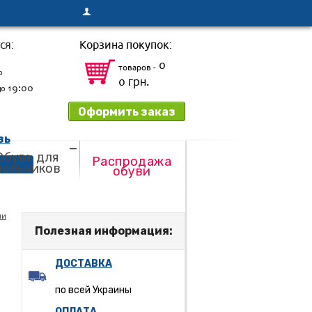
ся:
Корзина покупок:
0
товаров -
о
0 грн.
19:00
до
Оформить заказ
зь
Обувь для
Распродажа
мальчиков
обуви
ли
Полезная информация:
ДОСТАВКА
по всей Украины
ОПЛАТА