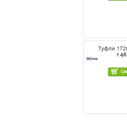
Туфли 172
1 48
См