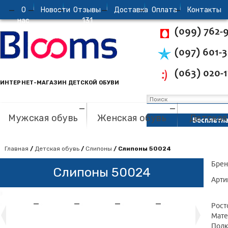
О
Новости
Отзывы
Доставка
Oплата
Контакты
нас
131
(099) 762-
(097) 601-
(063) 020-1
ИНТЕРНЕТ-МАГАЗИН ДЕТСКОЙ ОБУВИ
Мужская обувь
Женская обувь
Детская
Бесплатна
Главная
/
Детская обувь
/
Слипоны
/ Слипоны 50024
Брен
Слипоны 50024
Арти
Рост
Мате
Подк