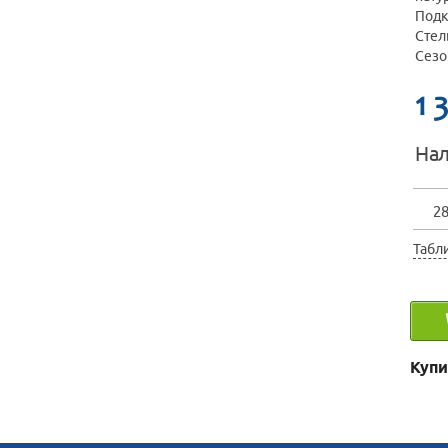
Подк
Стел
Сезо
1 
Нал
2
Табл
Купи