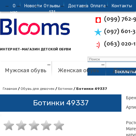
О
Новости
Отзывы
Доставка
Oплата
Контакты
нас
131
(099) 762-
(097) 601-
(063) 020-1
ИНТЕРНЕТ-МАГАЗИН ДЕТСКОЙ ОБУВИ
Мужская обувь
Женская обувь
Детская
Бесплатна
Главная
/
Обувь для девочек
/
Ботинки
/ Ботинки 49337
Брен
Ботинки 49337
Арти
Рост
Мате
нату