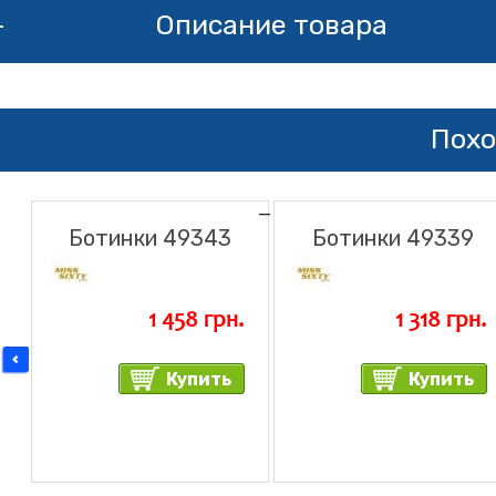
Описание товара
ЖДУ СООБЩЕНИЯ
Похо
Ботинки 49343
Ботинки 49339
1 458 грн.
1 318 грн.
Купить
Купить