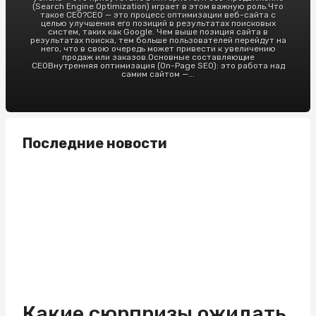
(Search Engine Optimization) играет в этом важную роль.Что
такое СЕО?СЕО — это процесс оптимизации веб-сайта с
целью улучшения его позиций в результатах поисковых
систем, таких как Google. Чем выше позиция сайта в
результатах поиска, тем больше пользователей перейдут на
него, что в свою очередь может привести к увеличению
продаж или заказов.Основные составляющие
СЕОВнутренняя оптимизация (On-Page SEO): это работа над
самим сайтом —...
Последние новости
Какие сюрпризы ожидать