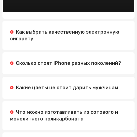
Як стати професіоналом в нарощуванні нігтів
полігелем: 5 кроків для успішного старту
Обучение по охране труда: Значение, Преимущества и
Методы
Как выбрать качественную электронную
Автошкола Driving: надійний шлях до впевненого
сигарету
водіння
Электросамокат для подростка: как выбрать
идеальную модель
Сколько стоят iPhone разных поколений?
Какие цветы не стоит дарить мужчинам
Что можно изготавливать из сотового и
монолитного поликарбоната