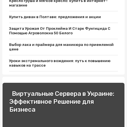
Кресло груша и мягкое кресло: купить в интернет-
магазине
Купить диван в Полтаве: предложения и акции
Защита Урожая От Проклейма И Старк Фунгицида С
Помощью Агроволокна 50 Белого
Выбор лака и праймера для маникюра по приемлемой
цене
Уроки экстремального вождения: путь к повышению
навыков на трассе
Защитите Ваш матрас с помощью качественного чехла
Як вибрати кращий автобус для подорожей до Європи
Виртуальные Сервера в Украине:
Эффективное Решение для
Разборки Субару: Как Найти Нужные Запчасти
Бизнеса
Промышленные светильники и автоматы Шнайдер по
выгодной цене