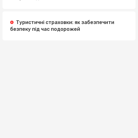
Туристичні страховки: як забезпечити
безпеку під час подорожей
Інверторні мульти-спліт системи:
Ефективне охолодження з економією енергії
Метандростенолон: Полное руководство
по приобретению и применению от
sportblog.com.ua
Купити Бананову Пастилу від SnackHouse:
Енергія та Смак У Ідеальному Перекусі