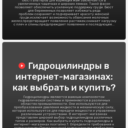
бюстгальтеров для кормящих мам заключается в
увеличенных чашечках и широких лямках. Такой фасон
позволяет обеспечить усиленную поддержку груди. Бюст
для беременных позволяет избежать ряда
проблем:сохраняет и подчеркивает красоту женской
груди;исключает возможность обвисания молочных
желез;предотвращает появление растяжек;снимает нагрузку
с плеч и спины;предупреждает появление и последующее...
Гидроцилиндры в
интернет-магазинах:
как выбрать и купить?
Гидроцилиндры являются важным компонентом
гидравлической системы и применяются в различных
областях промышленности. Они используются для
преобразования давления жидкости в механическую силу,
которая используется для передачи мощности и управления
различными устройствами. В интернет-магазинах
представлен широкий выбор гидроцилиндров различных
типов и размеров. Как выбрать и купить гидроцилиндры в
интернет-магазинах поэтапно:1. Определите требования к
гидроцилиндруПеред покупкой гидроцилиндра необходимо