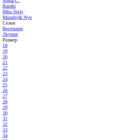
Советы по походам с де
Прежде чем отправиться на природу с ребенком,
туристический маршрут должен быть популя
путешественников;
нужно заранее проверить прогноз погоды, ве
ребенку, но и оставить плохие воспоминания;
чтобы ребенку было интересно, стоит вовлечь
путешествие не должно состоять только из х
полезные развлечения для детей;
не стоит слишком отдаляться от цивилизации
добраться в больницу на случай чрезвычайной
ребенок должен быть обеспечен едой, водой
коротких привалов;
выносливость и скорость детей не такая, как
ходьбы ребенка.
Если у ребенка совсем нет опыта в ночевках в пал
взять
походные принадлежности
и поехать на дачу,