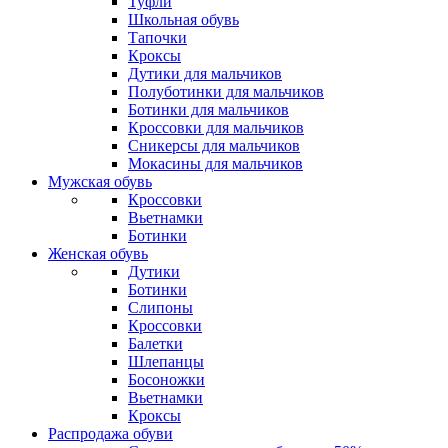
СЕО-продвиж
Современный бизнес не может оставаться в стороне от цифров
Один из ключевых факторов успеха — это присутствие в интер
целью улучшения его позиций в результатах поисковых систе
привести к увеличению продаж или
Последние новости