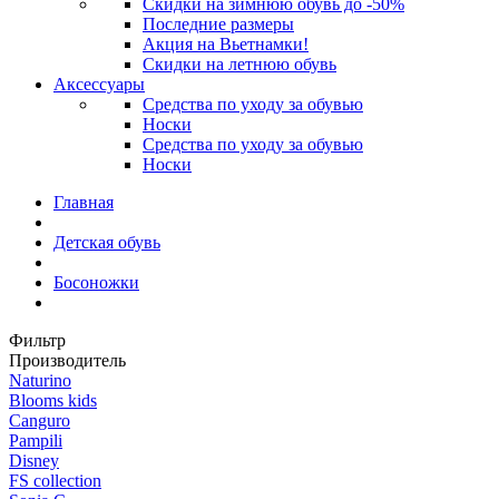
Какие сюрпризы ожидать
детьми?
Ночевка в палатке на природе – увлекательное з
рисками. Чтобы обезопасить ребенка во время пу
Подготовка состоит из нескольких этапов, в чис
Главное – сохранить здоровье ребенка. Чтобы он 
мериноса для детей
. Функциональные брюки и ре
сохраняют тело чистым и сухим, а также согрева