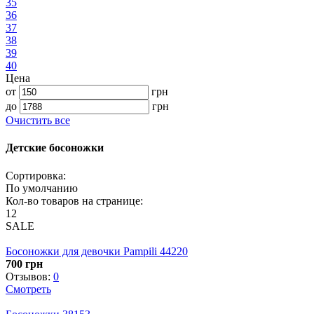
вызовет у ребенка страх или другие негативные эм
Что взять с собой в похо
Хоть ребенок и не сможет нести на себе тяжелую
можно привлечь. Например, вместе
купить дуги н
необходим каждый предмет.
Отправляясь в поход, нужно не забыть взять с собо
палатка;
карематы;
спальные мешки;
все для освещения;
портативные зарядные устройства и запасные
нож;
посуда – вилки и ложки, котелки, миски и таре
аптечка – перевязочные материалы, дезинфиц
отравления, аллергии;