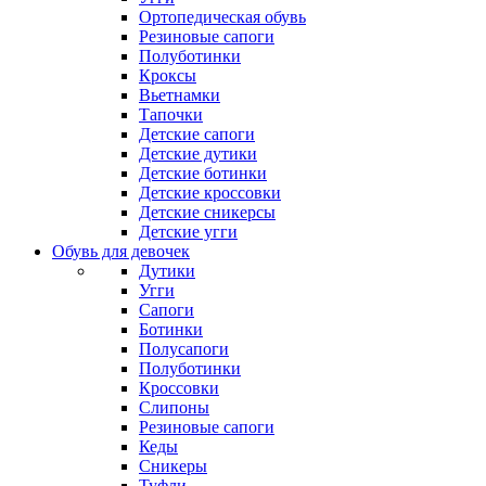
Бюстг
Будущим мамам важно заранее позаботиться о белье. След
болезненных ощущений в период лактации. Важно купить лиф
размеры. Важно подобрать изделия, которые будут комфортн
Такой фасон позволяет обеспечить усиленную поддержку г
обвисания молочных желез;пред