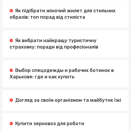
Як підібрати жіночий жилет для стильних
образів: топ порад від стиліста
Як вибрати найкращу туристичну
страховку: поради від професіоналів
Выбор спецодежды и рабочих ботинок в
Харькове: где и как купить
Догляд за своїм організмом та майбутнє їжі
Купити зерновоз для роботи