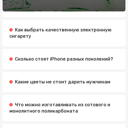
Як стати професіоналом в нарощуванні нігтів
полігелем: 5 кроків для успішного старту
Обучение по охране труда: Значение, Преимущества и
Методы
Как выбрать качественную электронную
Автошкола Driving: надійний шлях до впевненого
сигарету
водіння
Электросамокат для подростка: как выбрать
идеальную модель
Сколько стоят iPhone разных поколений?
Какие цветы не стоит дарить мужчинам
Что можно изготавливать из сотового и
монолитного поликарбоната