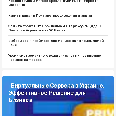
Кресло груша и мягкое кресло: купить в интернет-
магазине
Купить диван в Полтаве: предложения и акции
Защита Урожая От Проклейма И Старк Фунгицида С
Помощью Агроволокна 50 Белого
Выбор лака и праймера для маникюра по приемлемой
цене
Уроки экстремального вождения: путь к повышению
навыков на трассе
Защитите Ваш матрас с помощью качественного чехла
Як вибрати кращий автобус для подорожей до Європи
Виртуальные Сервера в Украине:
Эффективное Решение для
Разборки Субару: Как Найти Нужные Запчасти
Бизнеса
Промышленные светильники и автоматы Шнайдер по
выгодной цене