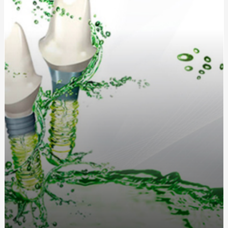
Послуги катафалка: Ціна, особливості та що врахувати
Запалення дихальних шляхів: симптоми, причини та
методи лікування
Кухонные диваны в современном интерьере: удобство
и стиль в одном
Жетоны для солдат: традиция, практичность и стиль
Длинный или короткий дождевик: как выбрать
идеальную модель?
Как выбрать идеальную чашу, колбу и шланг для
кальяна?
Греющий кабель для водостока: защита от
обледенения и замерзания
Дождевики для спортсменов: лучшие модели для
активного отдыха от интернет-магазина «Ваш
Комфорт»