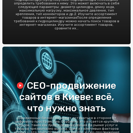
определить требования к нему. Это может включать в себя
следующие параметры: диаметр цилиндра, длину хода,
максимальную нагрузку, максимальное давление, тип
крепления, тип коннекторов и др.2. Изучите ассортимент
товаров в интернет-магазинахПосле определения
требований к гидроцилиндру можно начать поиск товаров в
интернет-магазинах. Изучите ассортимент товаров,
сравните их...
СЕО-продвижение
сайтов в Киеве: всё,
что нужно знать
Современный бизнес не может оставаться в стороне от
цифрового пространства. Особенно это касается крупных
городов, таких как Киев, где конкуренция на рынке услуг и
товаров чрезвычайно высока. Один из ключевых факторов
успеха — это присутствие в интернете, и сео-продвижение