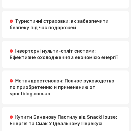
Туристичні страховки: як забезпечити
безпеку під час подорожей
Інверторні мульти-спліт системи:
Ефективне охолодження з економією енергії
Метандростенолон: Полное руководство
по приобретению и применению от
sportblog.com.ua
Купити Бананову Пастилу від SnackHouse:
Енергія та Смак У Ідеальному Перекусі