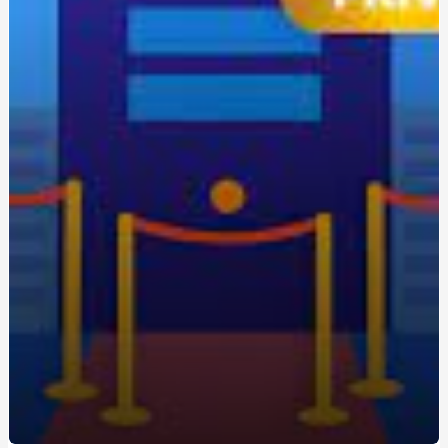
Уроки экстремального вождения: путь к повышению
навыков на трассе
Одноразовая электронная сигарета: удобство и
экономия для новичков
Живокост мазь: где купить и по какой цене?
Кращі аксесуари для скутера: як підвищити комфорт
та безпеку
Метандростенолон: використання та ефекти у
бодібілдерів
Купить редуктор для углекислоты: как выбрать
оптимальное оборудование
Восстановление Вашей Ванны: Как выбрать и
применить акрил для реставрации ванн с помощью
Papa-Vann.com
Продажа туринабола онлайн в Киеве: steroidon.com
предлагает лучшие стероиды