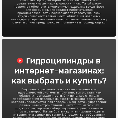
бюстгальтеров для кормящих мам заключается в
увеличенных чашечках и широких лямках. Такой фасон
позволяет обеспечить усиленную поддержку груди. Бюст
для беременных позволяет избежать ряда
проблем:сохраняет и подчеркивает красоту женской
груди;исключает возможность обвисания молочных
желез;предотвращает появление растяжек;снимает нагрузку
с плеч и спины;предупреждает появление и последующее...
Гидроцилиндры в
интернет-магазинах:
как выбрать и купить?
Гидроцилиндры являются важным компонентом
гидравлической системы и применяются в различных
областях промышленности. Они используются для
преобразования давления жидкости в механическую силу,
которая используется для передачи мощности и управления
различными устройствами. В интернет-магазинах
представлен широкий выбор гидроцилиндров различных
типов и размеров. Как выбрать и купить гидроцилиндры в
интернет-магазинах поэтапно:1. Определите требования к
гидроцилиндруПеред покупкой гидроцилиндра необходимо