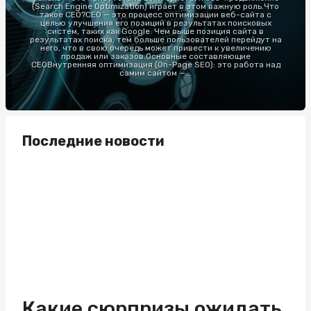
(Search Engine Optimization) играет в этом важную роль.Что
такое СЕО?СЕО — это процесс оптимизации веб-сайта с
целью улучшения его позиций в результатах поисковых
систем, таких как Google. Чем выше позиция сайта в
результатах поиска, тем больше пользователей перейдут на
него, что в свою очередь может привести к увеличению
продаж или заказов.Основные составляющие
СЕОВнутренняя оптимизация (On-Page SEO): это работа над
самим сайтом —...
Последние новости
Какие сюрпризы ожидать