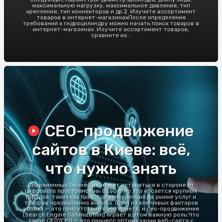
максимальную нагрузку, максимальное давление, тип
крепления, тип коннекторов и др.2. Изучите ассортимент
товаров в интернет-магазинахПосле определения
требований к гидроцилиндру можно начать поиск товаров в
интернет-магазинах. Изучите ассортимент товаров,
сравните их...
СЕО-продвижение
сайтов в Киеве: всё,
что нужно знать
Современный бизнес не может оставаться в стороне от
цифрового пространства. Особенно это касается крупных
городов, таких как Киев, где конкуренция на рынке услуг и
товаров чрезвычайно высока. Один из ключевых факторов
успеха — это присутствие в интернете, и сео-продвижение
(Search Engine Optimization) играет в этом важную роль.Что
такое СЕО?СЕО — это процесс оптимизации веб-сайта с