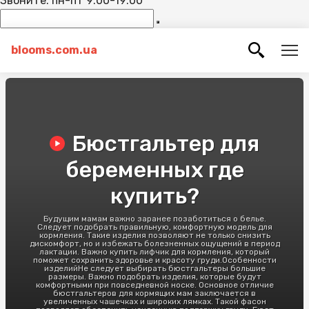
Звоните: пн-пт 9:00-19:00
blooms.com.ua
Бюстгальтер для
беременных где
купить?
Будущим мамам важно заранее позаботиться о белье.
Следует подобрать правильную, комфортную модель для
кормления. Такие изделия позволяют не только снизить
дискомфорт, но и избежать болезненных ощущений в период
лактации. Важно купить лифчик для кормления, который
поможет сохранить здоровье и красоту груди.Особенности
изделийНе следует выбирать бюстгальтеры большие
размеры. Важно подобрать изделия, которые будут
комфортными при повседневной носке. Основное отличие
бюстгальтеров для кормящих мам заключается в
увеличенных чашечках и широких лямках. Такой фасон