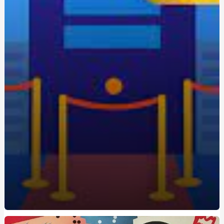
Одноразовая электронная сигарета: удобство и
экономия для новичков
Живокост мазь: где купить и по какой цене?
Кращі аксесуари для скутера: як підвищити комфорт
та безпеку
Метандростенолон: використання та ефекти у
бодібілдерів
Купить редуктор для углекислоты: как выбрать
оптимальное оборудование
Восстановление Вашей Ванны: Как выбрать и
применить акрил для реставрации ванн с помощью
Papa-Vann.com
Продажа туринабола онлайн в Киеве: steroidon.com
предлагает лучшие стероиды
Maximiza tus Ganancias: Descubre los Mejores Bonos de