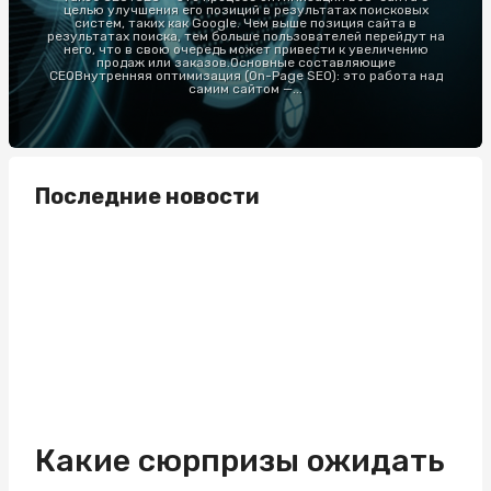
целью улучшения его позиций в результатах поисковых
систем, таких как Google. Чем выше позиция сайта в
результатах поиска, тем больше пользователей перейдут на
него, что в свою очередь может привести к увеличению
продаж или заказов.Основные составляющие
СЕОВнутренняя оптимизация (On-Page SEO): это работа над
самим сайтом —...
Последние новости
Какие сюрпризы ожидать