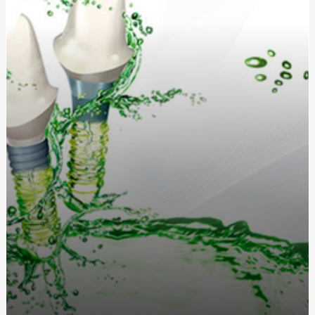
Запалення дихальних шляхів: симптоми, причини та
методи лікування
Кухонные диваны в современном интерьере: удобство
и стиль в одном
Жетоны для солдат: традиция, практичность и стиль
Длинный или короткий дождевик: как выбрать
идеальную модель?
Как выбрать идеальную чашу, колбу и шланг для
кальяна?
Греющий кабель для водостока: защита от
обледенения и замерзания
Дождевики для спортсменов: лучшие модели для
активного отдыха от интернет-магазина «Ваш
Комфорт»
Як стати професіоналом в нарощуванні нігтів
полігелем: 5 кроків для успішного старту