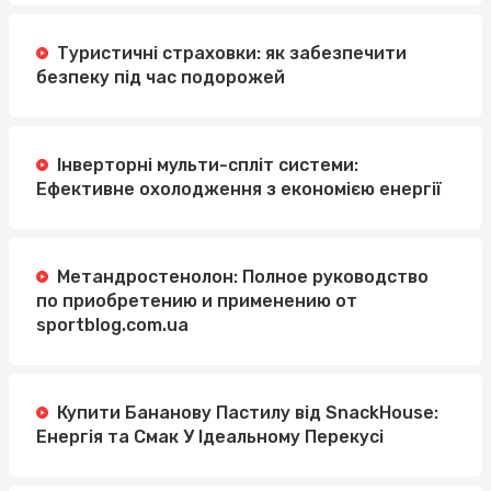
Туристичні страховки: як забезпечити
безпеку під час подорожей
Інверторні мульти-спліт системи:
Ефективне охолодження з економією енергії
Метандростенолон: Полное руководство
по приобретению и применению от
sportblog.com.ua
Купити Бананову Пастилу від SnackHouse:
Енергія та Смак У Ідеальному Перекусі