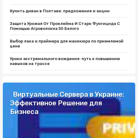
Купить диван в Полтаве: предложения и акции
Защита Урожая От Проклейма И Старк Фунгицида С
Помощью Агроволокна 50 Белого
Выбор лака и праймера для маникюра по приемлемой
цене
Уроки экстремального вождения: путь к повышению
навыков на трассе
Защитите Ваш матрас с помощью качественного чехла
Як вибрати кращий автобус для подорожей до Європи
Виртуальные Сервера в Украине:
Эффективное Решение для
Разборки Субару: Как Найти Нужные Запчасти
Бизнеса
Промышленные светильники и автоматы Шнайдер по
выгодной цене
Уроки экстремального вождения: путь к повышению
навыков на трассе