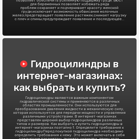
позволяет обеспечить усиленную поддержку груди. Бюст
для беременных позволяет избежать ряда
проблем:сохраняет и подчеркивает красоту женской
груди;исключает возможность обвисания молочных
желез;предотвращает появление растяжек;снимает нагрузку
с плеч и спины;предупреждает появление и последующее...
Гидроцилиндры в
интернет-магазинах:
как выбрать и купить?
Гидроцилиндры являются важным компонентом
гидравлической системы и применяются в различных
областях промышленности. Они используются для
преобразования давления жидкости в механическую силу,
которая используется для передачи мощности и управления
различными устройствами. В интернет-магазинах
представлен широкий выбор гидроцилиндров различных
типов и размеров. Как выбрать и купить гидроцилиндры в
интернет-магазинах поэтапно:1. Определите требования к
гидроцилиндруПеред покупкой гидроцилиндра необходимо
определить требования к нему. Это может включать в себя
следующие параметры: диаметр цилиндра, длину хода,