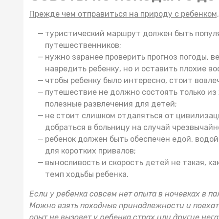
Прежде чем отправиться на природу с ребенком
туристический маршрут должен быть популя
путешественников;
нужно заранее проверить прогноз погоды, ве
навредить ребенку, но и оставить плохие в
чтобы ребенку было интересно, стоит вовлеч
путешествие не должно состоять только из 
полезные развлечения для детей;
не стоит слишком отдаляться от цивилизац
добраться в больницу на случай чрезвычайн
ребенок должен быть обеспечен едой, водо
для коротких привалов;
выносливость и скорость детей не такая, ка
темп ходьбы ребенка.
Если у ребенка совсем нет опыта в ночевках в п
Можно взять
походные принадлежности
и поехат
опыт не вызовет у ребенка страх или другие не