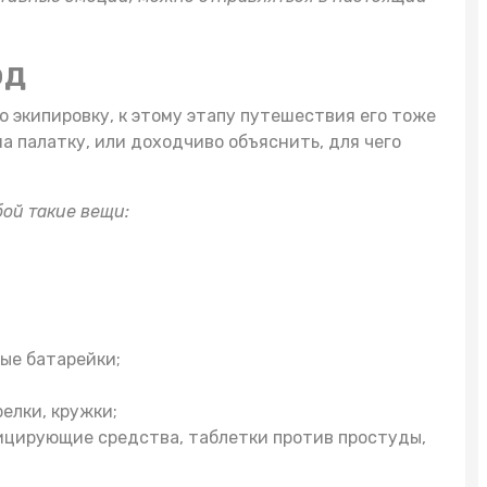
од
ю экипировку, к этому этапу путешествия его тоже
на палатку
, или доходчиво объяснить, для чего
бой такие вещи:
ые батарейки;
релки, кружки;
ицирующие средства, таблетки против простуды,