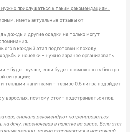
, нужно прислушаться к таким рекомендациям:
рным, иметь актуальные отзывы от
дь дождь и другие осадки не только могут
оспоминания;
ь его в каждый этап подготовки к походу;
ходьбы и ночевки – нужно заранее организовать
ии – будет лучше, если будет возможность быстро
ой ситуации;
й и теплыми напитками –
термос 0.5 литра
подойдет
к у взрослых, поэтому стоит подстраиваться под
алатках, сначала рекомендуют потренироваться.
ь на дачу, переночевав в палатке во дворе. Если этот
гативные эмоции, можно отправляться в настоящий