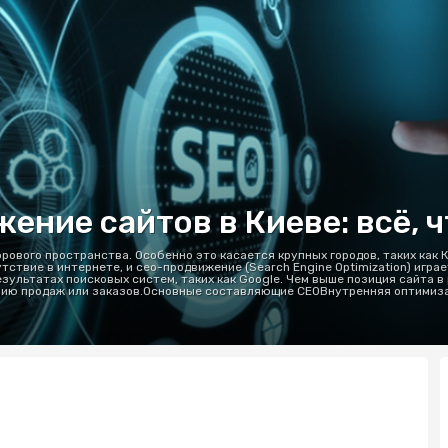
ние сайтов в Киеве: всё, ч
ового пространства. Особенно это касается крупных городов, таких как К
тствие в интернете, и сео-продвижение (Search Engine Optimization) игра
зультатах поисковых систем, таких как Google. Чем выше позиция сайта в
ению продаж или заказов.Основные составляющие СЕОВнутренняя оптимизаци