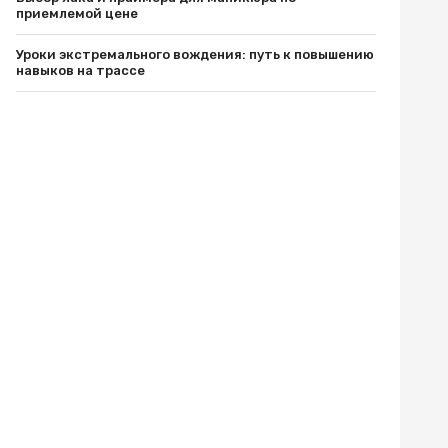
приемлемой цене
Уроки экстремального вождения: путь к повышению
навыков на трассе
Защитите Ваш матрас с помощью качественного
чехла
Як вибрати кращий автобус для подорожей до
Європи
Разборки Субару: Как Найти Нужные Запчасти
Промышленные светильники и автоматы Шнайдер
по выгодной цене
Уроки экстремального вождения: путь к повышению
навыков на трассе
Одноразовая электронная сигарета: удобство и
экономия для новичков
Живокост мазь: где купить и по какой цене?