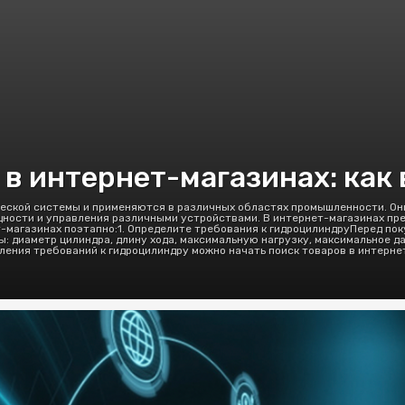
 интернет-магазинах: как 
ской системы и применяются в различных областях промышленности. Он
щности и управления различными устройствами. В интернет-магазинах пр
т-магазинах поэтапно:1. Определите требования к гидроцилиндруПеред по
 диаметр цилиндра, длину хода, максимальную нагрузку, максимальное дав
ения требований к гидроцилиндру можно начать поиск товаров в интернет-