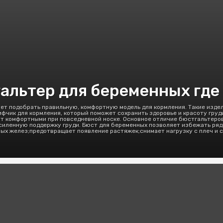
альтер для беременных где
ет подобрать правильную, комфортную модель для кормления. Такие издел
ифчик для кормления, который поможет сохранить здоровье и красоту гр
ут комфортными при повседневной носке. Основное отличие бюстгальтеров
усиленную поддержку груди. Бюст для беременных позволяет избежать ряд
ых желез;предотвращает появление растяжек;снимает нагрузку с плеч и с