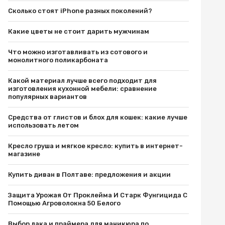
Сколько стоят iPhone разных поколений?
Какие цветы не стоит дарить мужчинам
Что можно изготавливать из сотового и
монолитного поликарбоната
Какой материал лучше всего подходит для
изготовления кухонной мебели: сравнение
популярных вариантов
Средства от глистов и блох для кошек: какие лучше
использовать летом
Кресло груша и мягкое кресло: купить в интернет-
магазине
Купить диван в Полтаве: предложения и акции
Защита Урожая От Проклейма И Старк Фунгицида С
Помощью Агроволокна 50 Белого
Выбор лака и праймера для маникюра по