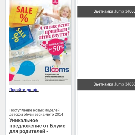
Вьетнамки Jump 3486
88 грн.
Под
Вьетнамки Jump 3483
Перейти до цін
Поступление новых моделей
детской обуви весна-лето 2014
Уникальное
88 грн.
предложение от Блумс
Под
для родителей -