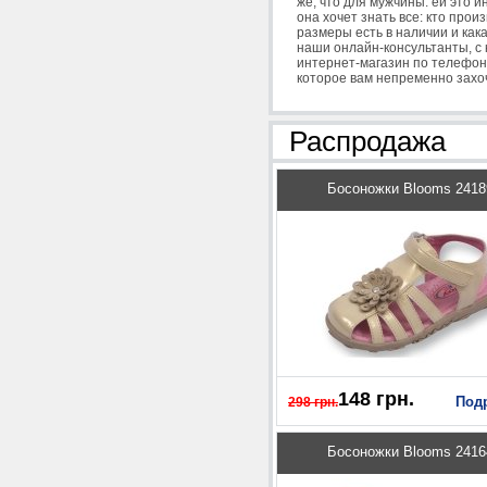
же, что для мужчины: ей это 
она хочет знать все: кто прои
размеры есть в наличии и как
наши онлайн-консультанты, с
интернет-магазин по телефону
которое вам непременно захо
Распродажа
Босоножки Blooms 2418
148 грн.
Под
298 грн.
Босоножки Blooms 2416