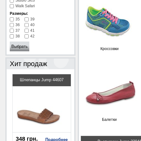
Studio Sico
Walk Safari
Размеры:
35
39
36
40
37
41
38
42
Кроссовки
Хит продаж
Шлепанцы Jump 44607
Туфли Pampili 38187
Балетки
348 грн.
350 грн.
Подробнее
438 грн.