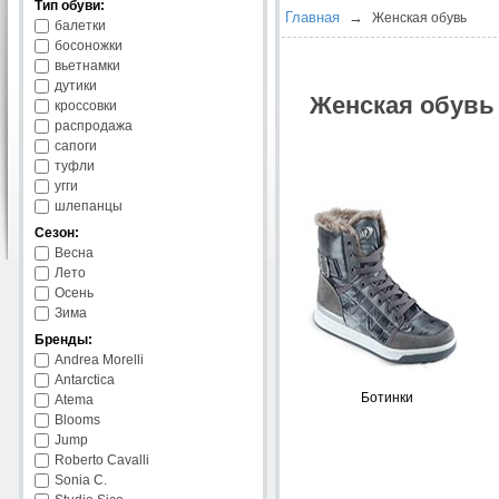
Тип обуви:
Главная
→
Женская обувь
балетки
босоножки
вьетнамки
дутики
Женская обувь
кроссовки
распродажа
сапоги
туфли
угги
шлепанцы
Сезон:
Весна
Лето
Осень
Зима
Бренды:
Andrea Morelli
Antarctica
Ботинки
Atema
Blooms
Jump
Roberto Cavalli
Sonia C.