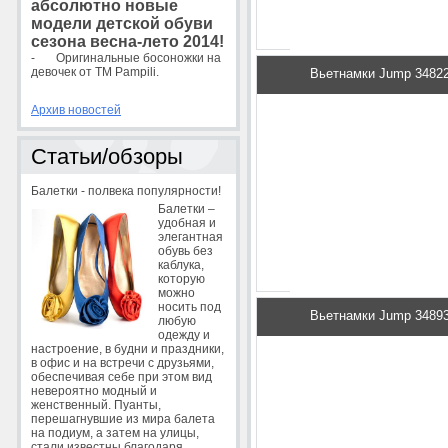
абсолютно новые
модели детской обуви
сезона весна-лето 2014!
- Оригинальные босоножки на
девочек от ТМ Pampili.
Вьетнамки Jump 3482
Архив новостей
Статьи/обзоры
Балетки - полвека популярности!
88 грн.
Балетки –
Под
удобная и
элегантная
обувь без
каблука,
которую
можно
носить под
Вьетнамки Jump 3489
любую
одежду и
настроение, в будни и праздники,
в офис и на встречи с друзьями,
обеспечивая себе при этом вид
невероятно модный и
женственный. Пуанты,
перешагнувшие из мира балета
на подиум, а затем на улицы,
стали известны благодаря