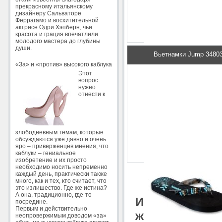
88 грн.
Под
прекрасному итальянскому
дизайнеру Сальваторе
Феррагамо и восхитительной
актрисе Одри Хэпберн, чьи
красота и грация впечатлили
молодого мастера до глубины
души.
Вьетнамки Jump 3480
«За» и «против» высокого каблука
Этот
вопрос
нужно
отнести к
98 грн.
Под
злободневным темам, которые
обсуждаются уже давно и очень
яро – приверженцев мнения, что
каблуки – гениальное
изобретение и их просто
необходимо носить непременно
каждый день, практически также
много, как и тех, кто считает, что
это излишество. Где же истина?
А она, традиционно, где-то
Интернет маг
посредине.
Первым и действительно
женщине созд
неопровержимым доводом «за»