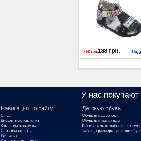
188 грн.
Под
298 грн.
У нас покупают
Навигация по сайту
Детскую обувь
О нас
Обувь для девочек
Дисконтные карточки
Обувь для мальчиков
Как сделать покупку?
Как правильно выбрать детскую 
Способы оплаты
Таблица размеров детской обув
Доставка
Как долго идет товар?