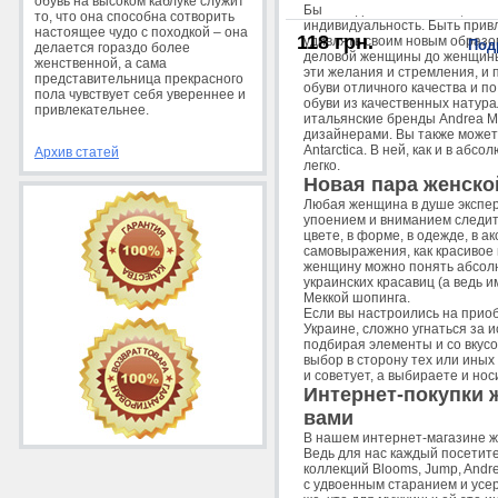
обувь на высоком каблуке служит
Быть модной и стильной, най
то, что она способна сотворить
индивидуальность. Быть прив
настоящее чудо с походкой – она
118 грн.
удивлять своим новым образо
Под
делается гораздо более
деловой женщины до женщины-
женственной, а сама
эти желания и стремления, и 
представительница прекрасного
обуви отличного качества и 
пола чувствует себя увереннее и
обуви из качественных натур
привлекательнее.
итальянские бренды Andrea Mo
дизайнерами. Вы также можете
Antarctica. В ней, как и в а
Архив статей
легко.
Новая пара женско
Любая женщина в душе экспер
упоением и вниманием следит
цвете, в форме, в одежде, в а
самовыражения, как красивое 
женщину можно понять абсолю
украинских красавиц (а ведь
Меккой шопинга.
Если вы настроились на приоб
Украине, сложно угнаться за 
подбирая элементы и со вкусо
выбор в сторону тех или иных
и советует, а выбираете и нос
Интернет-покупки ж
вами
В нашем интернет-магазине ж
Ведь для нас каждый посетите
коллекций Blooms, Jump, Andr
с удвоенным старанием и усер