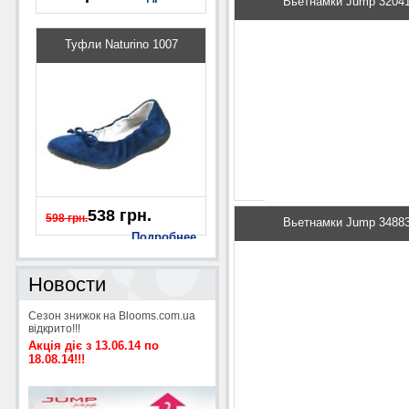
Вьетнамки Jump 3204
Подроб
Туфли Naturino 1007
Босоножки Sonia C 441
538 грн.
588 грн.
Подроб
598 грн.
Вьетнамки Jump 3488
Подробнее
Новости
Сезон знижок на Blooms.com.ua
відкрито!!!
88 грн.
Акція діє з 13.06.14 по
Под
18.08.14!!!