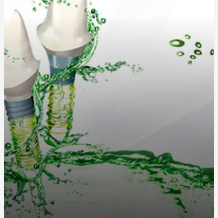
Запалення дихальних шляхів: симптоми, причини та
методи лікування
Кухонные диваны в современном интерьере: удобство
и стиль в одном
Жетоны для солдат: традиция, практичность и стиль
Длинный или короткий дождевик: как выбрать
идеальную модель?
Как выбрать идеальную чашу, колбу и шланг для
кальяна?
Греющий кабель для водостока: защита от
обледенения и замерзания
Дождевики для спортсменов: лучшие модели для
активного отдыха от интернет-магазина «Ваш
Комфорт»
Як стати професіоналом в нарощуванні нігтів
полігелем: 5 кроків для успішного старту