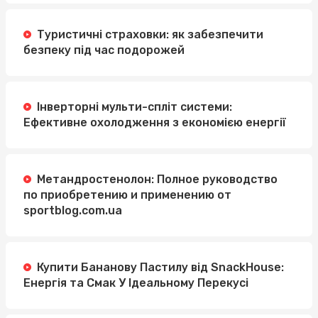
Туристичні страховки: як забезпечити
безпеку під час подорожей
Інверторні мульти-спліт системи:
Ефективне охолодження з економією енергії
Метандростенолон: Полное руководство
по приобретению и применению от
sportblog.com.ua
Купити Бананову Пастилу від SnackHouse:
Енергія та Смак У Ідеальному Перекусі