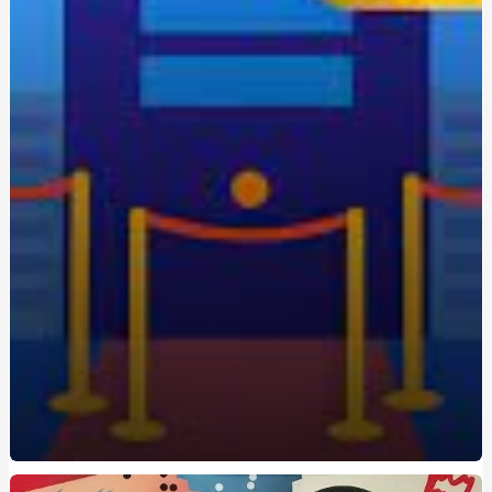
Одноразовая электронная сигарета: удобство и
экономия для новичков
Живокост мазь: где купить и по какой цене?
Кращі аксесуари для скутера: як підвищити комфорт
та безпеку
Метандростенолон: використання та ефекти у
бодібілдерів
Купить редуктор для углекислоты: как выбрать
оптимальное оборудование
Восстановление Вашей Ванны: Как выбрать и
применить акрил для реставрации ванн с помощью
Papa-Vann.com
Продажа туринабола онлайн в Киеве: steroidon.com
предлагает лучшие стероиды
Maximiza tus Ganancias: Descubre los Mejores Bonos de