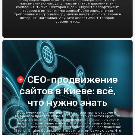
максимальную нагрузку, максимальное давление, тип
крепления, тип коннекторов и др.2. Изучите ассортимент
товаров в интернет-магазинахПосле определения
требований к гидроцилиндру можно начать поиск товаров в
интернет-магазинах. Изучите ассортимент товаров,
сравните их...
СЕО-продвижение
сайтов в Киеве: всё,
что нужно знать
Современный бизнес не может оставаться в стороне от
цифрового пространства. Особенно это касается крупных
городов, таких как Киев, где конкуренция на рынке услуг и
товаров чрезвычайно высока. Один из ключевых факторов
успеха — это присутствие в интернете, и сео-продвижение
(Search Engine Optimization) играет в этом важную роль.Что
такое СЕО?СЕО — это процесс оптимизации веб-сайта с