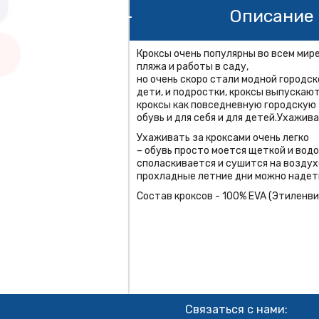
Описание 
Кроксы очень популярны во всем мире
пляжа и работы в саду,
но очень скоро стали модной городск
дети, и подростки, кроксы выпуска
кроксы как повседневную городскую
обувь и для себя и для детей.Ухажив
Ухаживать за кроксами очень легко
– обувь просто моется щеткой и вод
споласкивается и сушится на воздухе
прохладные летние дни можно надеть
Состав кроксов - 100% EVA (Этиленв
Связаться с нами: