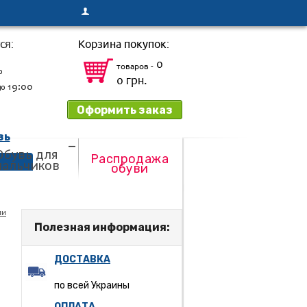
ся:
Корзина покупок:
0
товаров -
о
0 грн.
19:00
до
Оформить заказ
зь
Обувь для
Распродажа
мальчиков
обуви
ли
Полезная информация:
ДОСТАВКА
по всей Украины
ОПЛАТА