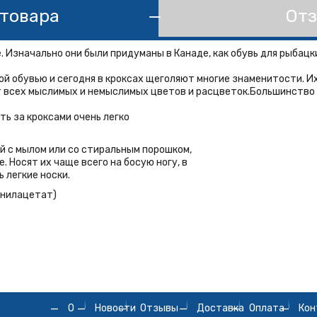
товара
Отз
. Изначально они были придуманы в Канаде, как обувь для рыбацк
ой обувью и сегодня в кроксах щеголяют многие знаменитости. И
ют всех мыслимых и немыслимых цветов и расцветок.Большинство
ать за кроксами очень легко
ой с мылом или со стиральным порошком,
. Носят их чаще всего на босую ногу, в
 легкие носки.
инилацетат)
О
Новости
Отзывы
Доставка
Oплата
Кон