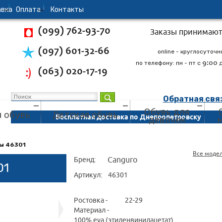
вка
Oплата
Контакты
(099) 762-93-70
Заказы принимают
(097) 601-32-66
online - круглосуточн
9:00
по телефону: пн - пт с
(063) 020-17-19
Обратная свя
Обувь для
 обувь
Детская обувь
Бесплатная доставка по Днепропетровску
девочек
ы 46301
Все моде
Canguro
Бренд:
01
Артикул:
46301
Ростовка -
22-29
Материал -
100% eva (этиленвинилацетат)