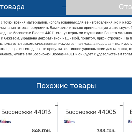
товара
Отз
 с точки зрения материалов, использованных для ее изготовления, но и нас
а компания готова предложить Вам исключительно оригинальную и стильную о
 модные босоножки Blooms 44011 станут верными спутниками Вашего малыша 
ЖДУ СООБЩЕНИЯ
м и бежевом, украшена декоративной нашивкой, принтом, яркой строчкой. На 
используется высококачественная искусственная кожа, а подошва – полиурета
ожки превратят ежедневные прогулки в истинное удовольствие для малыша, ве
ебенка, купите ему босоножки Blooms 44011 и он будет с удовольствием топ
Похожие товары
Босоножки 44013
Босоножки 44005
898 грн.
788 грн.