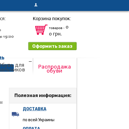
ся:
Корзина покупок:
0
товаров -
о
0 грн.
19:00
до
Оформить заказ
зь
Обувь для
Распродажа
мальчиков
обуви
Полезная информация:
ли
ДОСТАВКА
по всей Украины
ОПЛАТА