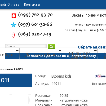
вка
Oплата
Контакты
(099) 762-93-70
Заказы принимают
(097) 601-32-66
online - круглосуточн
9:00
по телефону: пн - пт с
(063) 020-17-19
Обратная свя
Обувь для
 обувь
Детская обувь
Бесплатная доставка по Днепропетровску
девочек
соножки 44011
Blooms kids
Бренд:
011
Артикул:
44011
Все моде
Ростовка -
20-25
Материал -
натуральная кожа
Подкладка -
натуральная кожа