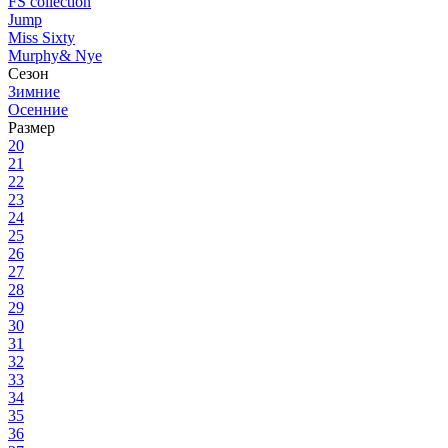
FS collection
Jump
Miss Sixty
Murphy& Nye
Сезон
Зимние
Осенние
Размер
20
21
22
23
24
25
26
27
28
29
30
31
32
33
34
35
36