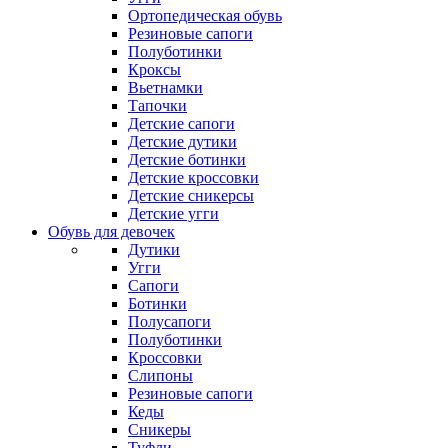
Ортопедическая обувь
Резиновые сапоги
Полуботинки
Кроксы
Вьетнамки
Тапочки
Детские сапоги
Детские дутики
Детские ботинки
Детские кроссовки
Детские сникерсы
Детские угги
Обувь для девочек
Дутики
Угги
Сапоги
Ботинки
Полусапоги
Полуботинки
Кроссовки
Слипоны
Резиновые сапоги
Кеды
Сникеры
Туфли