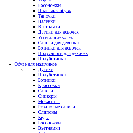
Босоножки
Школьная обувь
Тапочки
Валенки
Вьетнамки
Дутики для девочек
Угги для девочек
Сапоги для девочки
Ботинки для девочек
Полусапоги для девочек
Полуботинки
Обувь для мальчиков
Дутики
Полуботинки
Ботинки
Кроссовки
Сапоги
Сникеры
Мокасины
Резиновые сапоги
Слипоны
Кеды
Босоножки
Вьетнамки