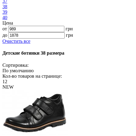
37
38
39
40
Цена
от
грн
до
грн
Очистить все
Детские ботинки 38 размера
Сортировка:
По умолчанию
Кол-во товаров на странице:
12
NEW