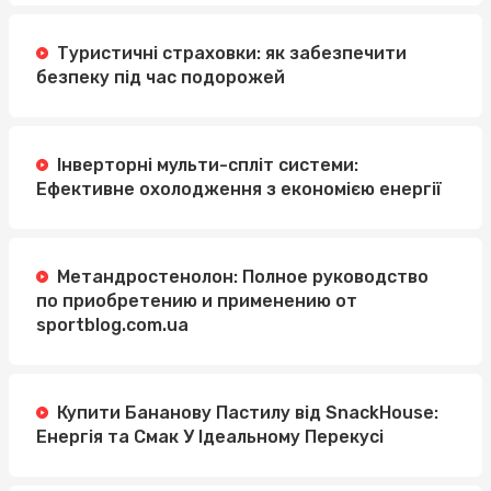
Туристичні страховки: як забезпечити
безпеку під час подорожей
Інверторні мульти-спліт системи:
Ефективне охолодження з економією енергії
Метандростенолон: Полное руководство
по приобретению и применению от
sportblog.com.ua
Купити Бананову Пастилу від SnackHouse:
Енергія та Смак У Ідеальному Перекусі