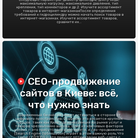
максимальную нагрузку, максимальное давление, тип
крепления, тип коннекторов и др.2. Изучите ассортимент
товаров в интернет-магазинахПосле определения
требований к гидроцилиндру можно начать поиск товаров в
интернет-магазинах. Изучите ассортимент товаров,
сравните их...
СЕО-продвижение
сайтов в Киеве: всё,
что нужно знать
Современный бизнес не может оставаться в стороне от
цифрового пространства. Особенно это касается крупных
городов, таких как Киев, где конкуренция на рынке услуг и
товаров чрезвычайно высока. Один из ключевых факторов
успеха — это присутствие в интернете, и сео-продвижение
(Search Engine Optimization) играет в этом важную роль.Что
такое СЕО?СЕО — это процесс оптимизации веб-сайта с