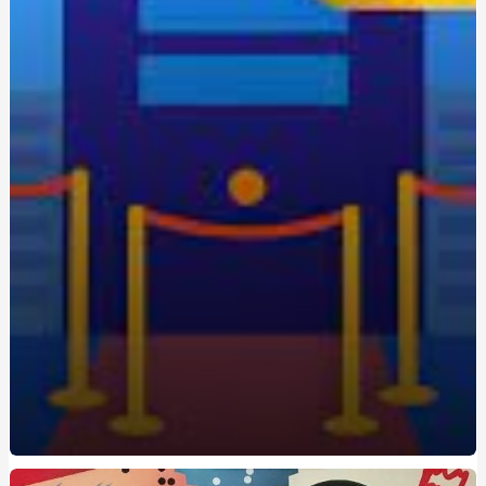
Одноразовая электронная сигарета: удобство и
экономия для новичков
Живокост мазь: где купить и по какой цене?
Кращі аксесуари для скутера: як підвищити комфорт
та безпеку
Метандростенолон: використання та ефекти у
бодібілдерів
Купить редуктор для углекислоты: как выбрать
оптимальное оборудование
Восстановление Вашей Ванны: Как выбрать и
применить акрил для реставрации ванн с помощью
Papa-Vann.com
Продажа туринабола онлайн в Киеве: steroidon.com
предлагает лучшие стероиды
Maximiza tus Ganancias: Descubre los Mejores Bonos de