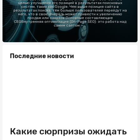
целью улучшения его позиций в результатах поисковых
систем, таких как Google. Чем выше позиция сайта в
результатах поиска, тем больше пользователей перейдут на
него, что в свою очередь может привести к увеличению
продаж или заказов.Основные составляющие
СЕОВнутренняя оптимизация (On-Page SEO): это работа над
самим сайтом —...
Последние новости
Какие сюрпризы ожидать