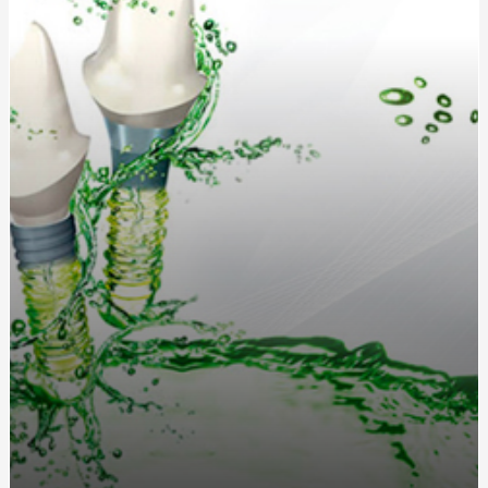
Запалення дихальних шляхів: симптоми, причини та
методи лікування
Кухонные диваны в современном интерьере: удобство
и стиль в одном
Жетоны для солдат: традиция, практичность и стиль
Длинный или короткий дождевик: как выбрать
идеальную модель?
Как выбрать идеальную чашу, колбу и шланг для
кальяна?
Греющий кабель для водостока: защита от
обледенения и замерзания
Дождевики для спортсменов: лучшие модели для
активного отдыха от интернет-магазина «Ваш
Комфорт»
Як стати професіоналом в нарощуванні нігтів
полігелем: 5 кроків для успішного старту