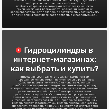
позволяет обеспечить усиленную поддержку груди. Бюст
для беременных позволяет избежать ряда
проблем:сохраняет и подчеркивает красоту женской
груди;исключает возможность обвисания молочных
желез;предотвращает появление растяжек;снимает нагрузку
с плеч и спины;предупреждает появление и последующее...
Гидроцилиндры в
интернет-магазинах:
как выбрать и купить?
Гидроцилиндры являются важным компонентом
гидравлической системы и применяются в различных
областях промышленности. Они используются для
преобразования давления жидкости в механическую силу,
которая используется для передачи мощности и управления
различными устройствами. В интернет-магазинах
представлен широкий выбор гидроцилиндров различных
типов и размеров. Как выбрать и купить гидроцилиндры в
интернет-магазинах поэтапно:1. Определите требования к
гидроцилиндруПеред покупкой гидроцилиндра необходимо
определить требования к нему. Это может включать в себя
следующие параметры: диаметр цилиндра, длину хода,