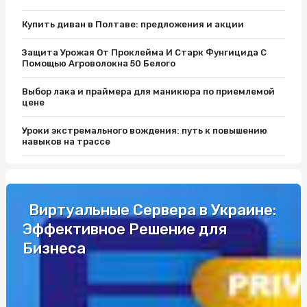
Купить диван в Полтаве: предложения и акции
Защита Урожая От Проклейма И Старк Фунгицида С
Помощью Агроволокна 50 Белого
Выбор лака и праймера для маникюра по приемлемой
цене
Уроки экстремального вождения: путь к повышению
навыков на трассе
Защитите Ваш матрас с помощью качественного чехла
Як вибрати кращий автобус для подорожей до Європи
Виртуальные Сервера в Украине:
Эффективное Решение для
Разборки Субару: Как Найти Нужные Запчасти
Бизнеса
Промышленные светильники и автоматы Шнайдер по
выгодной цене
Уроки экстремального вождения: путь к повышению
навыков на трассе