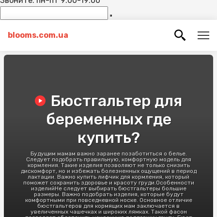
Звоните: пн-пт 9:00-19:00
blooms.com.ua
Бюстгальтер для
беременных где
купить?
Будущим мамам важно заранее позаботиться о белье.
Следует подобрать правильную, комфортную модель для
кормления. Такие изделия позволяют не только снизить
дискомфорт, но и избежать болезненных ощущений в период
лактации. Важно купить лифчик для кормления, который
поможет сохранить здоровье и красоту груди.Особенности
изделийНе следует выбирать бюстгальтеры большие
размеры. Важно подобрать изделия, которые будут
комфортными при повседневной носке. Основное отличие
бюстгальтеров для кормящих мам заключается в
увеличенных чашечках и широких лямках. Такой фасон