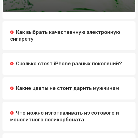
Як стати професіоналом в нарощуванні нігтів
полігелем: 5 кроків для успішного старту
Обучение по охране труда: Значение, Преимущества и
Методы
Как выбрать качественную электронную
Автошкола Driving: надійний шлях до впевненого
сигарету
водіння
Электросамокат для подростка: как выбрать
идеальную модель
Сколько стоят iPhone разных поколений?
Какие цветы не стоит дарить мужчинам
Что можно изготавливать из сотового и
монолитного поликарбоната