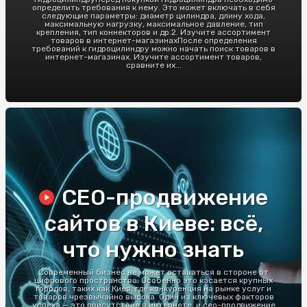
определить требования к нему. Это может включать в себя
следующие параметры: диаметр цилиндра, длину хода,
максимальную нагрузку, максимальное давление, тип
крепления, тип коннекторов и др.2. Изучите ассортимент
товаров в интернет-магазинахПосле определения
требований к гидроцилиндру можно начать поиск товаров в
интернет-магазинах. Изучите ассортимент товаров,
сравните их...
СЕО-продвижение
сайтов в Киеве: всё,
что нужно знать
Современный бизнес не может оставаться в стороне от
цифрового пространства. Особенно это касается крупных
городов, таких как Киев, где конкуренция на рынке услуг и
товаров чрезвычайно высока. Один из ключевых факторов
успеха — это присутствие в интернете, и сео-продвижение