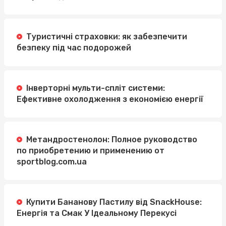
Туристичні страховки: як забезпечити
безпеку під час подорожей
Інверторні мульти-спліт системи:
Ефективне охолодження з економією енергії
Метандростенолон: Полное руководство
по приобретению и применению от
sportblog.com.ua
Купити Бананову Пастилу від SnackHouse:
Енергія та Смак У Ідеальному Перекусі