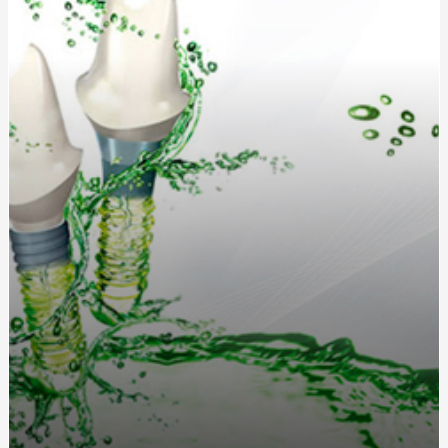
Послуги катафалка: Ціна, особливості та що врахувати
Запалення дихальних шляхів: симптоми, причини та
методи лікування
Кухонные диваны в современном интерьере: удобство
и стиль в одном
Жетоны для солдат: традиция, практичность и стиль
Длинный или короткий дождевик: как выбрать
идеальную модель?
Как выбрать идеальную чашу, колбу и шланг для
кальяна?
Греющий кабель для водостока: защита от
обледенения и замерзания
Дождевики для спортсменов: лучшие модели для
активного отдыха от интернет-магазина «Ваш
Комфорт»