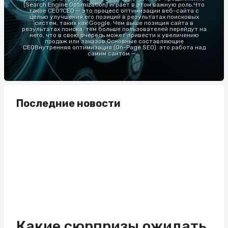
(Search Engine Optimization) играет в этом важную роль.Что
такое СЕО?СЕО — это процесс оптимизации веб-сайта с
целью улучшения его позиций в результатах поисковых
систем, таких как Google. Чем выше позиция сайта в
результатах поиска, тем больше пользователей перейдут на
него, что в свою очередь может привести к увеличению
продаж или заказов.Основные составляющие
СЕОВнутренняя оптимизация (On-Page SEO): это работа над
самим сайтом —...
Последние новости
Какие сюрпризы ожидать