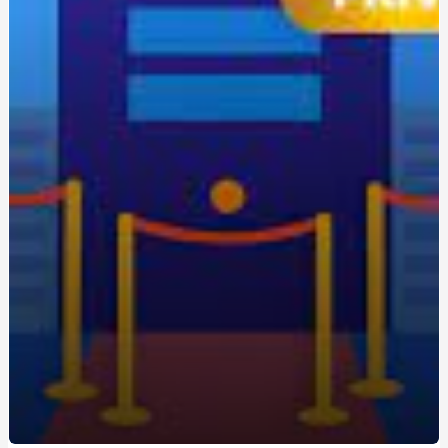
Уроки экстремального вождения: путь к повышению
навыков на трассе
Одноразовая электронная сигарета: удобство и
экономия для новичков
Живокост мазь: где купить и по какой цене?
Кращі аксесуари для скутера: як підвищити комфорт
та безпеку
Метандростенолон: використання та ефекти у
бодібілдерів
Купить редуктор для углекислоты: как выбрать
оптимальное оборудование
Восстановление Вашей Ванны: Как выбрать и
применить акрил для реставрации ванн с помощью
Papa-Vann.com
Продажа туринабола онлайн в Киеве: steroidon.com
предлагает лучшие стероиды