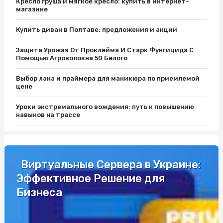
Кресло груша и мягкое кресло: купить в интернет-
магазине
Купить диван в Полтаве: предложения и акции
Защита Урожая От Проклейма И Старк Фунгицида С
Помощью Агроволокна 50 Белого
Выбор лака и праймера для маникюра по приемлемой
цене
Уроки экстремального вождения: путь к повышению
навыков на трассе
Защитите Ваш матрас с помощью качественного чехла
Як вибрати кращий автобус для подорожей до Європи
Виртуальные Сервера в Украине:
Эффективное Решение для
Разборки Субару: Как Найти Нужные Запчасти
Бизнеса
Промышленные светильники и автоматы Шнайдер по
выгодной цене