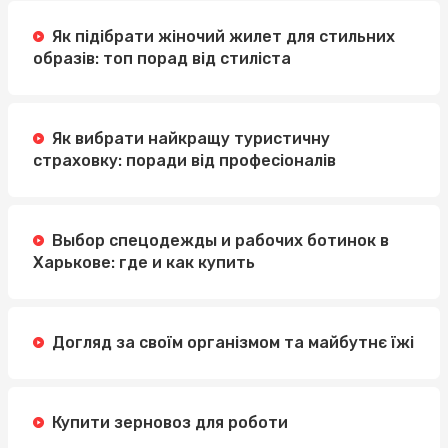
Як підібрати жіночий жилет для стильних
образів: топ порад від стиліста
Як вибрати найкращу туристичну
страховку: поради від професіоналів
Выбор спецодежды и рабочих ботинок в
Харькове: где и как купить
Догляд за своїм організмом та майбутнє їжі
Купити зерновоз для роботи