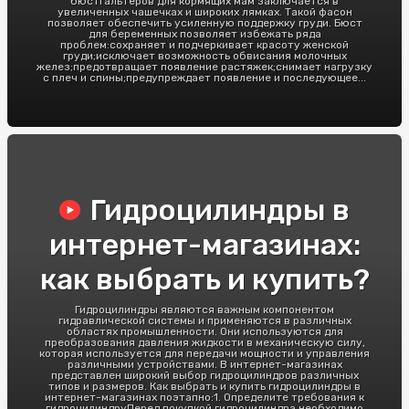
бюстгальтеров для кормящих мам заключается в
увеличенных чашечках и широких лямках. Такой фасон
позволяет обеспечить усиленную поддержку груди. Бюст
для беременных позволяет избежать ряда
проблем:сохраняет и подчеркивает красоту женской
груди;исключает возможность обвисания молочных
желез;предотвращает появление растяжек;снимает нагрузку
с плеч и спины;предупреждает появление и последующее...
Гидроцилиндры в
интернет-магазинах:
как выбрать и купить?
Гидроцилиндры являются важным компонентом
гидравлической системы и применяются в различных
областях промышленности. Они используются для
преобразования давления жидкости в механическую силу,
которая используется для передачи мощности и управления
различными устройствами. В интернет-магазинах
представлен широкий выбор гидроцилиндров различных
типов и размеров. Как выбрать и купить гидроцилиндры в
интернет-магазинах поэтапно:1. Определите требования к
гидроцилиндруПеред покупкой гидроцилиндра необходимо