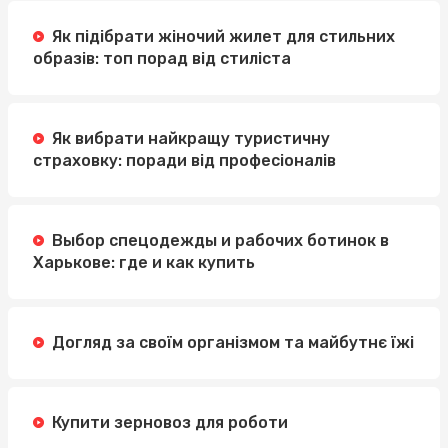
Як підібрати жіночий жилет для стильних
образів: топ порад від стиліста
Як вибрати найкращу туристичну
страховку: поради від професіоналів
Выбор спецодежды и рабочих ботинок в
Харькове: где и как купить
Догляд за своїм організмом та майбутнє їжі
Купити зерновоз для роботи