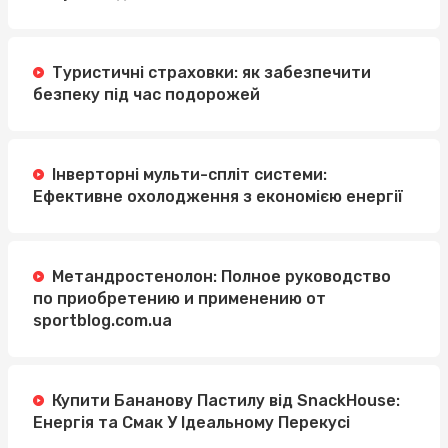
Туристичні страховки: як забезпечити
безпеку під час подорожей
Інверторні мульти-спліт системи:
Ефективне охолодження з економією енергії
Метандростенолон: Полное руководство
по приобретению и применению от
sportblog.com.ua
Купити Бананову Пастилу від SnackHouse:
Енергія та Смак У Ідеальному Перекусі