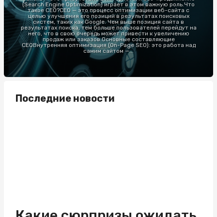
(Search Engine Optimization) играет в этом важную роль.Что
такое СЕО?СЕО — это процесс оптимизации веб-сайта с
целью улучшения его позиций в результатах поисковых
систем, таких как Google. Чем выше позиция сайта в
результатах поиска, тем больше пользователей перейдут на
него, что в свою очередь может привести к увеличению
продаж или заказов.Основные составляющие
СЕОВнутренняя оптимизация (On-Page SEO): это работа над
самим сайтом —...
Последние новости
Какие сюрпризы ожидать