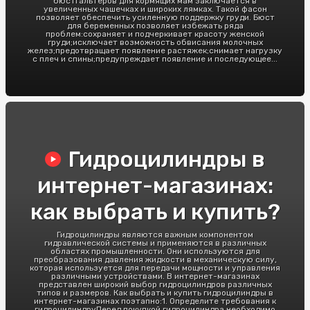
бюстгальтеров для кормящих мам заключается в
увеличенных чашечках и широких лямках. Такой фасон
позволяет обеспечить усиленную поддержку груди. Бюст
для беременных позволяет избежать ряда
проблем:сохраняет и подчеркивает красоту женской
груди;исключает возможность обвисания молочных
желез;предотвращает появление растяжек;снимает нагрузку
с плеч и спины;предупреждает появление и последующее...
Гидроцилиндры в
интернет-магазинах:
как выбрать и купить?
Гидроцилиндры являются важным компонентом
гидравлической системы и применяются в различных
областях промышленности. Они используются для
преобразования давления жидкости в механическую силу,
которая используется для передачи мощности и управления
различными устройствами. В интернет-магазинах
представлен широкий выбор гидроцилиндров различных
типов и размеров. Как выбрать и купить гидроцилиндры в
интернет-магазинах поэтапно:1. Определите требования к
гидроцилиндруПеред покупкой гидроцилиндра необходимо