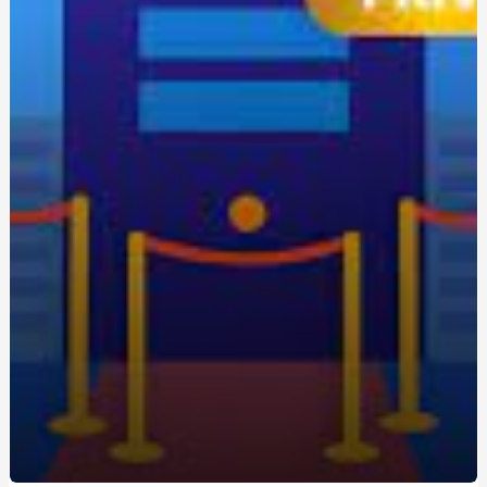
Уроки экстремального вождения: путь к повышению
навыков на трассе
Одноразовая электронная сигарета: удобство и
экономия для новичков
Живокост мазь: где купить и по какой цене?
Кращі аксесуари для скутера: як підвищити комфорт
та безпеку
Метандростенолон: використання та ефекти у
бодібілдерів
Купить редуктор для углекислоты: как выбрать
оптимальное оборудование
Восстановление Вашей Ванны: Как выбрать и
применить акрил для реставрации ванн с помощью
Papa-Vann.com
Продажа туринабола онлайн в Киеве: steroidon.com
предлагает лучшие стероиды