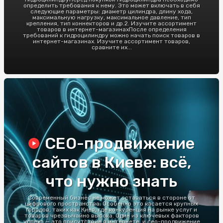
определить требования к нему. Это может включать в себя
следующие параметры: диаметр цилиндра, длину хода,
максимальную нагрузку, максимальное давление, тип
крепления, тип коннекторов и др.2. Изучите ассортимент
товаров в интернет-магазинахПосле определения
требований к гидроцилиндру можно начать поиск товаров в
интернет-магазинах. Изучите ассортимент товаров,
сравните их...
СЕО-продвижение
сайтов в Киеве: всё,
что нужно знать
Современный бизнес не может оставаться в стороне от
цифрового пространства. Особенно это касается крупных
городов, таких как Киев, где конкуренция на рынке услуг и
товаров чрезвычайно высока. Один из ключевых факторов
успеха — это присутствие в интернете, и сео-продвижение