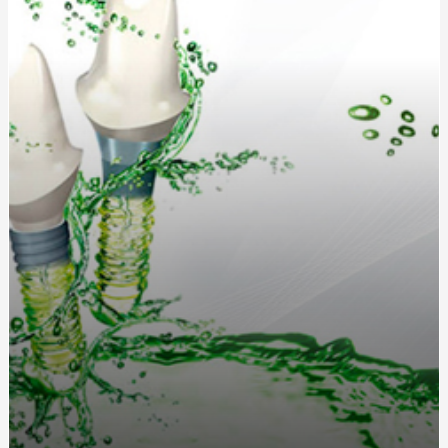
Послуги катафалка: Ціна, особливості та що врахувати
Запалення дихальних шляхів: симптоми, причини та
методи лікування
Кухонные диваны в современном интерьере: удобство
и стиль в одном
Жетоны для солдат: традиция, практичность и стиль
Длинный или короткий дождевик: как выбрать
идеальную модель?
Как выбрать идеальную чашу, колбу и шланг для
кальяна?
Греющий кабель для водостока: защита от
обледенения и замерзания
Дождевики для спортсменов: лучшие модели для
активного отдыха от интернет-магазина «Ваш
Комфорт»