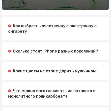
Як стати професіоналом в нарощуванні нігтів
полігелем: 5 кроків для успішного старту
Обучение по охране труда: Значение, Преимущества и
Методы
Как выбрать качественную электронную
Автошкола Driving: надійний шлях до впевненого
сигарету
водіння
Электросамокат для подростка: как выбрать
идеальную модель
Сколько стоят iPhone разных поколений?
Какие цветы не стоит дарить мужчинам
Что можно изготавливать из сотового и
монолитного поликарбоната