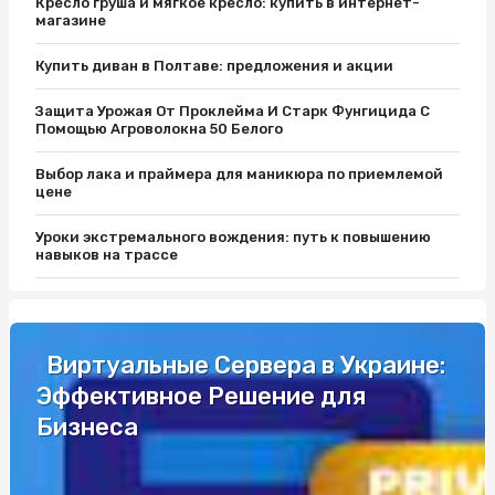
Кресло груша и мягкое кресло: купить в интернет-
магазине
Купить диван в Полтаве: предложения и акции
Защита Урожая От Проклейма И Старк Фунгицида С
Помощью Агроволокна 50 Белого
Выбор лака и праймера для маникюра по приемлемой
цене
Уроки экстремального вождения: путь к повышению
навыков на трассе
Защитите Ваш матрас с помощью качественного чехла
Як вибрати кращий автобус для подорожей до Європи
Виртуальные Сервера в Украине:
Эффективное Решение для
Разборки Субару: Как Найти Нужные Запчасти
Бизнеса
Промышленные светильники и автоматы Шнайдер по
выгодной цене