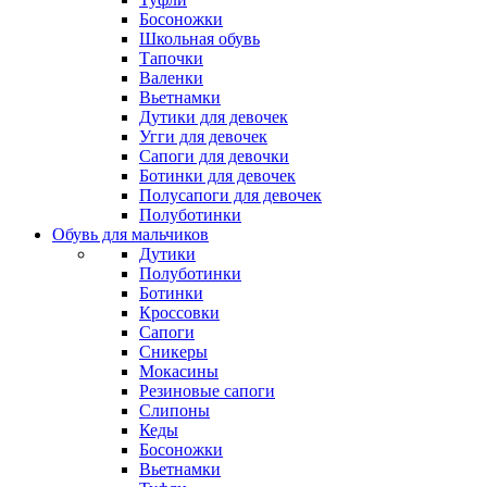
Босоножки
Школьная обувь
Тапочки
Валенки
Вьетнамки
Дутики для девочек
Угги для девочек
Сапоги для девочки
Ботинки для девочек
Полусапоги для девочек
Полуботинки
Обувь для мальчиков
Дутики
Полуботинки
Ботинки
Кроссовки
Сапоги
Сникеры
Мокасины
Резиновые сапоги
Слипоны
Кеды
Босоножки
Вьетнамки