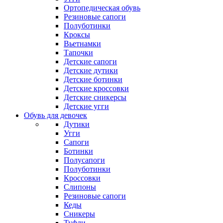
Ортопедическая обувь
Резиновые сапоги
Полуботинки
Кроксы
Вьетнамки
Тапочки
Детские сапоги
Детские дутики
Детские ботинки
Детские кроссовки
Детские сникерсы
Детские угги
Обувь для девочек
Дутики
Угги
Сапоги
Ботинки
Полусапоги
Полуботинки
Кроссовки
Слипоны
Резиновые сапоги
Кеды
Сникеры
Туфли