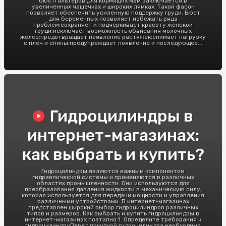
бюстгальтеров для кормящих мам заключается в
увеличенных чашечках и широких лямках. Такой фасон
позволяет обеспечить усиленную поддержку груди. Бюст
для беременных позволяет избежать ряда
проблем:сохраняет и подчеркивает красоту женской
груди;исключает возможность обвисания молочных
желез;предотвращает появление растяжек;снимает нагрузку
с плеч и спины;предупреждает появление и последующее...
Гидроцилиндры в
интернет-магазинах:
как выбрать и купить?
Гидроцилиндры являются важным компонентом
гидравлической системы и применяются в различных
областях промышленности. Они используются для
преобразования давления жидкости в механическую силу,
которая используется для передачи мощности и управления
различными устройствами. В интернет-магазинах
представлен широкий выбор гидроцилиндров различных
типов и размеров. Как выбрать и купить гидроцилиндры в
интернет-магазинах поэтапно:1. Определите требования к
гидроцилиндруПеред покупкой гидроцилиндра необходимо