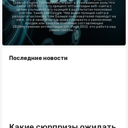
(Search Engine Optimization) играет в этом важную роль.Что
такое СЕО?СЕО — это процесс оптимизации веб-сайта с
целью улучшения его позиций в результатах поисковых
систем, таких как Google. Чем выше позиция сайта в
результатах поиска, тем больше пользователей перейдут на
него, что в свою очередь может привести к увеличению
продаж или заказов.Основные составляющие
СЕОВнутренняя оптимизация (On-Page SEO): это работа над
самим сайтом —...
Последние новости
Какие сюрпризы ожидать