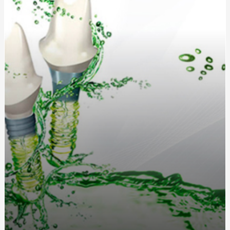
Послуги катафалка: Ціна, особливості та що врахувати
Запалення дихальних шляхів: симптоми, причини та
методи лікування
Кухонные диваны в современном интерьере: удобство
и стиль в одном
Жетоны для солдат: традиция, практичность и стиль
Длинный или короткий дождевик: как выбрать
идеальную модель?
Как выбрать идеальную чашу, колбу и шланг для
кальяна?
Греющий кабель для водостока: защита от
обледенения и замерзания
Дождевики для спортсменов: лучшие модели для
активного отдыха от интернет-магазина «Ваш
Комфорт»