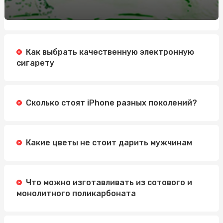
Як стати професіоналом в нарощуванні нігтів
полігелем: 5 кроків для успішного старту
Обучение по охране труда: Значение, Преимущества и
Методы
Как выбрать качественную электронную
Автошкола Driving: надійний шлях до впевненого
сигарету
водіння
Электросамокат для подростка: как выбрать
идеальную модель
Сколько стоят iPhone разных поколений?
Какие цветы не стоит дарить мужчинам
Что можно изготавливать из сотового и
монолитного поликарбоната