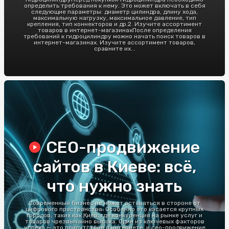
определить требования к нему. Это может включать в себя
следующие параметры: диаметр цилиндра, длину хода,
максимальную нагрузку, максимальное давление, тип
крепления, тип коннекторов и др.2. Изучите ассортимент
товаров в интернет-магазинахПосле определения
требований к гидроцилиндру можно начать поиск товаров в
интернет-магазинах. Изучите ассортимент товаров,
сравните их...
СЕО-продвижение
сайтов в Киеве: всё,
что нужно знать
Современный бизнес не может оставаться в стороне от
цифрового пространства. Особенно это касается крупных
городов, таких как Киев, где конкуренция на рынке услуг и
товаров чрезвычайно высока. Один из ключевых факторов
успеха — это присутствие в интернете, и сео-продвижение