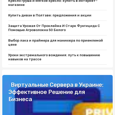
Кресло груша и мягкое кресло: купить в интернет-
магазине
Купить диван в Полтаве: предложения и акции
Защита Урожая От Проклейма И Старк Фунгицида С
Помощью Агроволокна 50 Белого
Выбор лака и праймера для маникюра по приемлемой
цене
Уроки экстремального вождения: путь к повышению
навыков на трассе
Защитите Ваш матрас с помощью качественного чехла
Як вибрати кращий автобус для подорожей до Європи
Виртуальные Сервера в Украине:
Эффективное Решение для
Разборки Субару: Как Найти Нужные Запчасти
Бизнеса
Промышленные светильники и автоматы Шнайдер по
выгодной цене