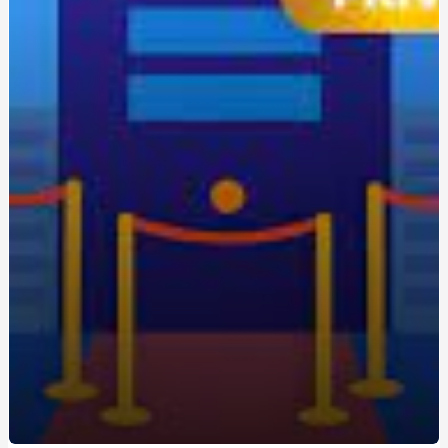
Уроки экстремального вождения: путь к повышению
навыков на трассе
Одноразовая электронная сигарета: удобство и
экономия для новичков
Живокост мазь: где купить и по какой цене?
Кращі аксесуари для скутера: як підвищити комфорт
та безпеку
Метандростенолон: використання та ефекти у
бодібілдерів
Купить редуктор для углекислоты: как выбрать
оптимальное оборудование
Восстановление Вашей Ванны: Как выбрать и
применить акрил для реставрации ванн с помощью
Papa-Vann.com
Продажа туринабола онлайн в Киеве: steroidon.com
предлагает лучшие стероиды