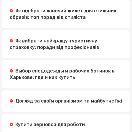
Як підібрати жіночий жилет для стильних
образів: топ порад від стиліста
Як вибрати найкращу туристичну
страховку: поради від професіоналів
Выбор спецодежды и рабочих ботинок в
Харькове: где и как купить
Догляд за своїм організмом та майбутнє їжі
Купити зерновоз для роботи