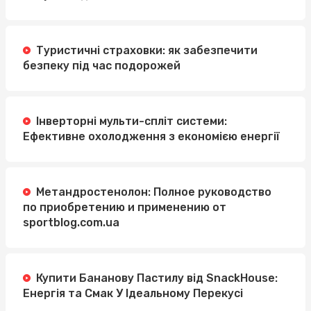
Туристичні страховки: як забезпечити
безпеку під час подорожей
Інверторні мульти-спліт системи:
Ефективне охолодження з економією енергії
Метандростенолон: Полное руководство
по приобретению и применению от
sportblog.com.ua
Купити Бананову Пастилу від SnackHouse:
Енергія та Смак У Ідеальному Перекусі