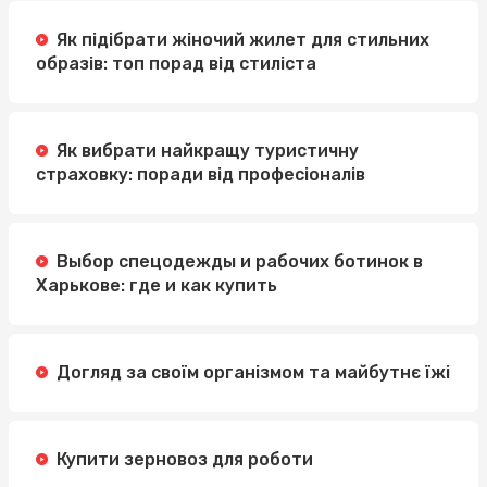
Як підібрати жіночий жилет для стильних
образів: топ порад від стиліста
Як вибрати найкращу туристичну
страховку: поради від професіоналів
Выбор спецодежды и рабочих ботинок в
Харькове: где и как купить
Догляд за своїм організмом та майбутнє їжі
Купити зерновоз для роботи