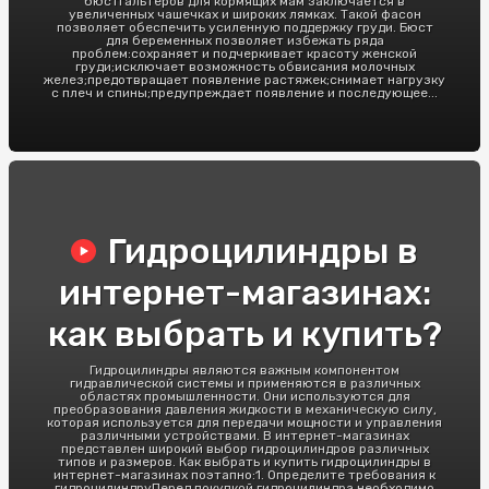
бюстгальтеров для кормящих мам заключается в
увеличенных чашечках и широких лямках. Такой фасон
позволяет обеспечить усиленную поддержку груди. Бюст
для беременных позволяет избежать ряда
проблем:сохраняет и подчеркивает красоту женской
груди;исключает возможность обвисания молочных
желез;предотвращает появление растяжек;снимает нагрузку
с плеч и спины;предупреждает появление и последующее...
Гидроцилиндры в
интернет-магазинах:
как выбрать и купить?
Гидроцилиндры являются важным компонентом
гидравлической системы и применяются в различных
областях промышленности. Они используются для
преобразования давления жидкости в механическую силу,
которая используется для передачи мощности и управления
различными устройствами. В интернет-магазинах
представлен широкий выбор гидроцилиндров различных
типов и размеров. Как выбрать и купить гидроцилиндры в
интернет-магазинах поэтапно:1. Определите требования к
гидроцилиндруПеред покупкой гидроцилиндра необходимо