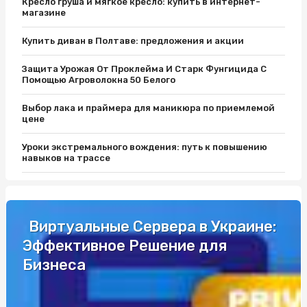
Кресло груша и мягкое кресло: купить в интернет-
магазине
Купить диван в Полтаве: предложения и акции
Защита Урожая От Проклейма И Старк Фунгицида С
Помощью Агроволокна 50 Белого
Выбор лака и праймера для маникюра по приемлемой
цене
Уроки экстремального вождения: путь к повышению
навыков на трассе
Защитите Ваш матрас с помощью качественного чехла
Як вибрати кращий автобус для подорожей до Європи
Виртуальные Сервера в Украине:
Эффективное Решение для
Разборки Субару: Как Найти Нужные Запчасти
Бизнеса
Промышленные светильники и автоматы Шнайдер по
выгодной цене