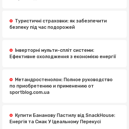
Туристичні страховки: як забезпечити
безпеку під час подорожей
Інверторні мульти-спліт системи:
Ефективне охолодження з економією енергії
Метандростенолон: Полное руководство
по приобретению и применению от
sportblog.com.ua
Купити Бананову Пастилу від SnackHouse:
Енергія та Смак У Ідеальному Перекусі