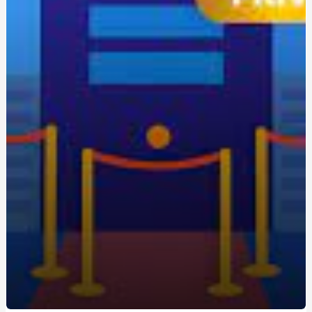
Уроки экстремального вождения: путь к повышению
навыков на трассе
Одноразовая электронная сигарета: удобство и
экономия для новичков
Живокост мазь: где купить и по какой цене?
Кращі аксесуари для скутера: як підвищити комфорт
та безпеку
Метандростенолон: використання та ефекти у
бодібілдерів
Купить редуктор для углекислоты: как выбрать
оптимальное оборудование
Восстановление Вашей Ванны: Как выбрать и
применить акрил для реставрации ванн с помощью
Papa-Vann.com
Продажа туринабола онлайн в Киеве: steroidon.com
предлагает лучшие стероиды