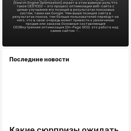
(Search Engine Optimization) играет в этом важную роль.Что
такое СЕО?СЕО — это процесс оптимизации веб-сайта с
целью улучшения его позиций в результатах поисковых
систем, таких как Google. Чем выше позиция сайта в
результатах поиска, тем больше пользователей перейдут на
него, что в свою очередь может привести к увеличению
продаж или заказов.Основные составляющие
СЕОВнутренняя оптимизация (On-Page SEO): это работа над
самим сайтом —...
Последние новости
Какие сюрпризы ожидать