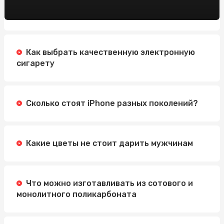
Як стати професіоналом в нарощуванні нігтів
полігелем: 5 кроків для успішного старту
Обучение по охране труда: Значение, Преимущества и
Методы
Как выбрать качественную электронную
Автошкола Driving: надійний шлях до впевненого
сигарету
водіння
Электросамокат для подростка: как выбрать
идеальную модель
Сколько стоят iPhone разных поколений?
Какие цветы не стоит дарить мужчинам
Что можно изготавливать из сотового и
монолитного поликарбоната