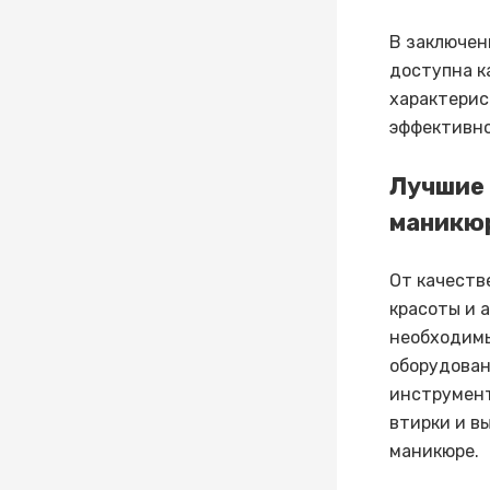
В заключен
доступна к
характерис
эффективно
Лучшие 
маникю
От качеств
красоты и 
необходимы
оборудован
инструмент
втирки и в
маникюре.