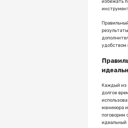
избежать п
инструмент
Правильный
результаты
дополнител
удобством 
Правиль
идеаль
Каждый из 
долгое вре
использова
маникюра и
поговорим 
идеальный 