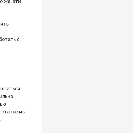
о же, эти
чить
ботать с
ержаться
вильно
тью
й статье мы
ь