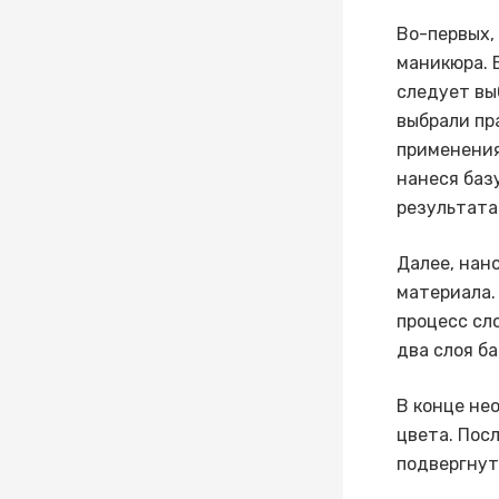
Во-первых,
маникюра. 
следует выб
выбрали пр
применения
нанеся баз
результата
Далее, нан
материала.
процесс сл
два слоя б
В конце не
цвета. Посл
подвергнут