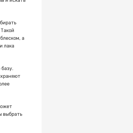
ы и искать
ыбирать
 Такой
блеском, а
и лака
 базу.
сохраняют
олее
может
ы выбрать