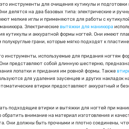
это инструменты для очищения кутикулы и подготовки 
Они делятся на два базовых типа: электрические и ручн
еют мелкие иглы и применяются для работы с кутикулой
 маникюра. Электрические
вытяжки для маникюра
испол
ия кутикулы и аккуратной формы ногтей. Они имеют пл
 полукруглые грани, которые мягко подходят к пластине
то инструменты, используемые для придания ногтям фо
 Они представляют собой длинную шестерню, предназн
вания лопатки и придания им ровной формы. Также
втир
льзуются для удаления заусенцев и других накладок на
втоматические втирки предоставляют аккуратный и бе
ать подходящие втирки и вытяжки для ногтей при мани
 обратить внимание на материал изготовления и качес
а. Они должны быть прочными и плотно соединены, чт