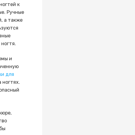
ногтей к
ые. Ручные
, а также
ьзуются
авные
 ногтя.
рмы и
аченную
ки для
 ногтях.
зопасный
кюре,
тво
обы