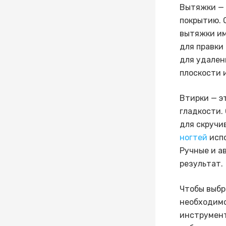
Вытяжки — 
покрытию. 
вытяжки им
для правки
для удален
плоскости и
Втирки — э
гладкости.
для скручи
ногтей
испо
Ручные и а
результат.
Чтобы выбр
необходимо
инструмент