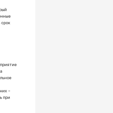
рый
енные
 срок
сприятие
та
альное
них –
ь при