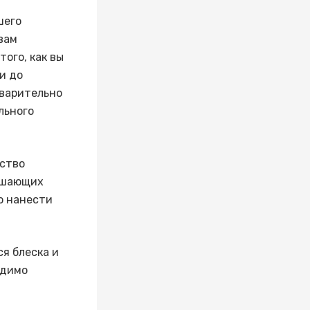
шего
вам
того, как вы
и до
дварительно
льного
ество
рушающих
о нанести
ся блеска и
одимо