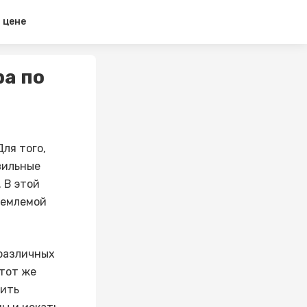
 цене
а по
Для того,
вильные
 В этой
иемлемой
 различных
 тот же
тить