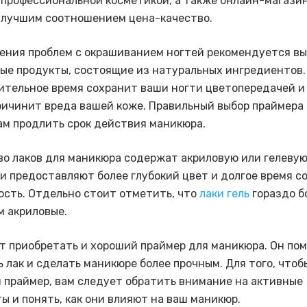
 профессиональной косметикой, а также онлайн-магазин
 лучшим соотношением цена-качество.
ения проблем с окрашиванием ногтей рекомендуется в
ые продукты, состоящие из натуральных ингредиентов.
ительное время сохранит ваши ногти цветопередачей и 
ричинит вреда вашей коже. Правильный выбор праймера 
ам продлить срок действия маникюра.
о лаков для маникюра содержат акриловую или гелевую
ки предоставляют более глубокий цвет и долгое время 
ость. Отдельно стоит отметить, что
лаки гель
гораздо б
м акриловые.
т приобретать и хороший праймер для маникюра. Он по
 лак и сделать маникюре более прочным. Для того, чтоб
 праймер, вам следует обратить внимание на активные
ы и понять, как они влияют на ваш маникюр.