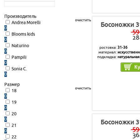
Производитель
очистить
Andrea Morelli
Босоножки 3
0
59
Blooms kids
28
0
Naturino
ростовка
31-36
0
материал
искусственн
подкладка
натуральная
Pampili
стелька
натуральная
0
Sonia C.
0
Размер
очистить
18
0
19
0
20
0
Босоножки 3
21
59
0
36
22