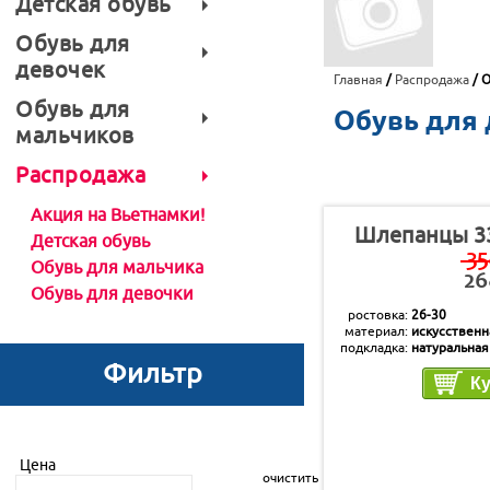
Детская обувь
Обувь для
девочек
Главная
/
Распродажа
/ О
Обувь для
Обувь для
мальчиков
Распродажа
Акция на Вьетнамки!
Шлепанцы 3
Детская обувь
35
Обувь для мальчика
26
Обувь для девочки
ростовка
26-30
материал
искусственн
подкладка
натуральная
стелька
натуральная
Фильтр
Цена
очистить