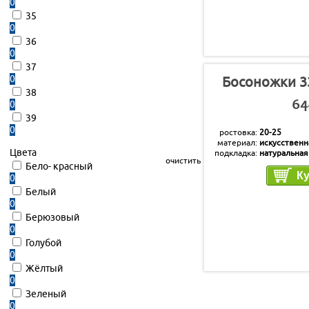
0
35
0
36
0
37
0
Босоножки 3
38
0
64
39
0
ростовка
20-25
материал
искусственн
Цвета
подкладка
натуральная
очистить
стелька
натуральная
Бело- красный
0
Белый
0
Берюзовый
0
Голубой
0
Жёлтый
0
Зеленый
0