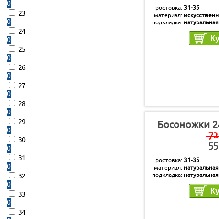
0
ростовка
31-35
23
материал
искусственн
0
подкладка
натуральная
стелька
натуральная
24
0
25
0
26
0
27
0
28
0
29
Босоножки 2
0
72
30
55
0
31
ростовка
31-35
0
материал
натуральная
подкладка
натуральная
32
стелька
натуральная
0
33
0
34