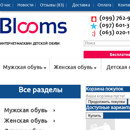
О нас
Новости
Отзывы (83)
Доставка
Oплата
Конта
(099) 762-
(097) 601-
(063) 020-1
ИНТЕРНЕТ-МАГАЗИН ДЕТСКОЙ ОБУВИ
Бесплатна
Мужская обувь
Женская обувь
Детская 
Все разделы
Корзина покупок
Ваша корзина пуста!
Продолжить покупки
Доступные вариант
Мужская обувь
Женская обувь