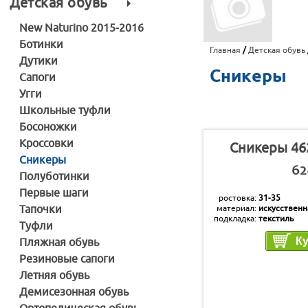
Детская обувь
New Naturino 2015-2016
Ботинки
Главная
/
Детская обувь
Дутики
Сникеры
Сапоги
Угги
Школьные туфли
Босоножки
Кроссовки
Сникеры 46
Сникеры
62
Полуботинки
Первые шаги
ростовка
31-35
Тапочки
материал
искусственн
подкладка
текстиль
Туфли
стелька
текстиль
Пляжная обувь
Резиновые сапоги
Летняя обувь
Демисезонная обувь