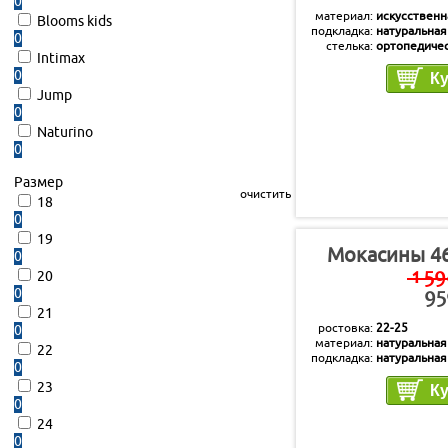
0
материал
искусственн
Blooms kids
подкладка
натуральная
0
стелька
ортопедиче
Intimax
0
Jump
0
Naturino
0
Размер
очистить
18
0
19
Мокасины 4
0
20
1 59
0
95
21
ростовка
22-25
0
материал
натуральная
22
подкладка
натуральная
0
стелька
натуральная
23
0
24
0