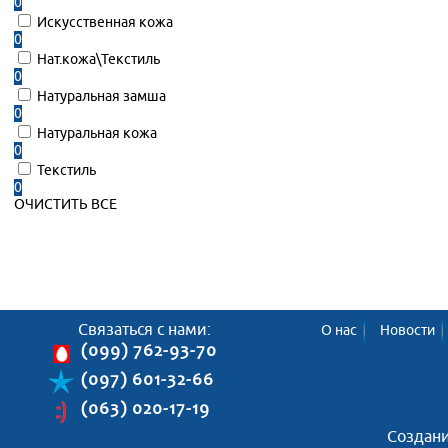
0
Искусственная кожа
0
Нат.кожа\Текстиль
0
Натуральная замша
0
Натуральная кожа
0
Текстиль
0
ОЧИСТИТЬ ВСЕ
Связаться с нами:
О нас
Новости
(099) 762-93-70
(097) 601-32-66
(063) 020-17-19
Создани