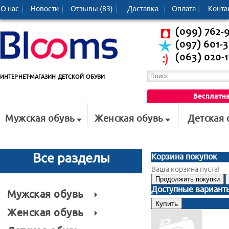
О нас
Новости
Отзывы (83)
Доставка
Oплата
Конта
(099) 762-
(097) 601-
(063) 020-1
ИНТЕРНЕТ-МАГАЗИН ДЕТСКОЙ ОБУВИ
Бесплатна
Мужская обувь
Женская обувь
Детская 
Все разделы
Корзина покупок
Ваша корзина пуста!
Продолжить покупки
Доступные вариант
Мужская обувь
Женская обувь