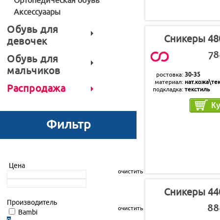
Ортопедическая обувь
Аксессуаары
Обувь для
Сникеры 48
девочек
78
Обувь для
мальчиков
ростовка
30-35
материал
нат.кожа\те
Распродажа
подкладка
текстиль
стелька
текстиль
Фильтр
Цена
очистить
Сникеры 44
Производитель
888
очистить
Bambi